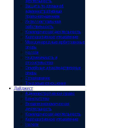
деятельность
Защита по делам об
административных
правонарушениях
Интеллектуальная
собственность
Коммерческая деятельность
Корпоративное управление
Международные арбитражные
споры
Налоги
Недвижимость и
строительство
Семейные и наследственные
споры
Страхование
Трудовые отношения
Дайджест
Административное право
Банкротство
Внешнеэкономическая
деятельность
Коммерческая деятельность
Корпоративное управление
Налоги