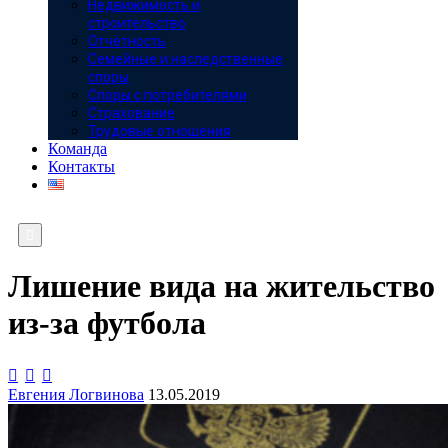
Недвижимость и
строительство
Отчётность
Семейные и наследственные
споры
Споры с потребителями
Страхование
Трудовые отношения
Команда
Контакты

Лишение вида на жительство
из-за футбола



Евгения Логвинова
13.05.2019