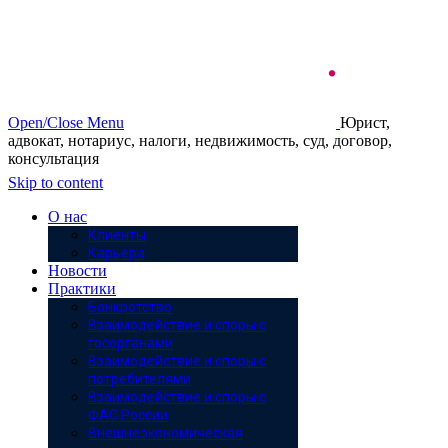
Open/Close Menu
Юрист,
адвокат, нотариус, налоги, недвижимость, суд, договор,
консультация
Skip to content
О нас
Клиенты
Карьера
Новости
Практики
Банкротство
Взаимодействие и споры с
госорганами
Взаимодействие и споры с
потребителями
Взаимодействие и споры с
ФАС России
Внешнеэкономическая