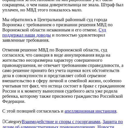
сокращены, о чем наша доверительница не знала. Штраф был
уплачен, но МВД этого показалось мало.
Мы обратились в Центральный районный суд города
Воронежа с требованием о признании решения МВД по
Воронежской области незаконным и его отмене.
Суд
поддержал наши доводы
и полностью удовлетворил
заявленные требования.
Отменяя решение МВД по Воронежской области, суд
согласился, что санкция в виде аннулирования вида на
жительство несоразмерна характеру совершенного
правонарушения, не отвечает требованиям справедливости, а
само решение принято без учета оценки всех обстоятельств
дела в совокупности и представляет собой серьезное
вмешательство в сферу личной и семейной жизни, особенно
учитывая тот факт, что истица состоит в браке с гражданином
России и к моменту вынесения судебного акта уже родила
ребенка, которому также присвоено гражданство Российской
Федерации.
С этой позицией согласилась и
апелляционная инстанция
.

Category
Взаимодействие и споры с госорганами
,
Защита по
делам об административных правонарушениях
,
Новости