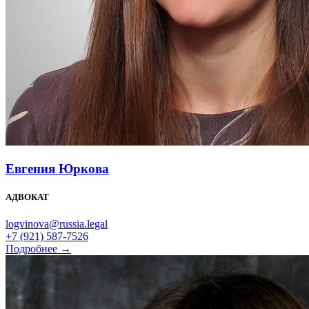
Евгения Юркова
АДВОКАТ
logvinova@russia.legal
+7 (921) 587-7526
Подробнее →