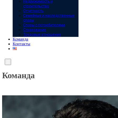
Недвижимость и
строительство
Отчётность
Семейные и наследственные
споры
Споры с потребителями
Страхование
Трудовые отношения
Команда
Контакты

Команда