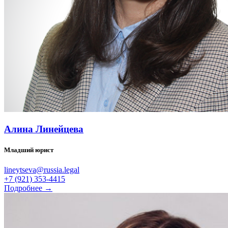
Алина Линейцева
Младший юрист
lineytseva@russia.legal
+7 (921) 353-4415
Подробнее →