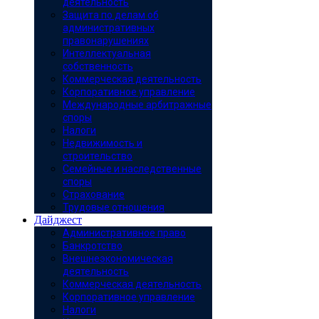
деятельность
Защита по делам об
административных
правонарушениях
Интеллектуальная
собственность
Коммерческая деятельность
Корпоративное управление
Международные арбитражные
споры
Налоги
Недвижимость и
строительство
Семейные и наследственные
споры
Страхование
Трудовые отношения
Дайджест
Административное право
Банкротство
Внешнеэкономическая
деятельность
Коммерческая деятельность
Корпоративное управление
Налоги