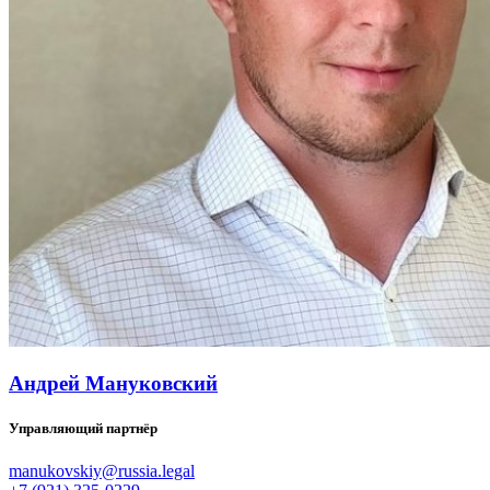
Андрей Мануковский
Управляющий партнёр
manukovskiy@russia.legal