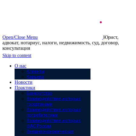
Open/Close Menu
Юрист,
адвокат, нотариус, налоги, недвижимость, суд, договор,
консультация
Skip to content
О нас
Клиенты
Карьера
Новости
Практики
Банкротство
Взаимодействие и споры с
госорганами
Взаимодействие и споры с
потребителями
Взаимодействие и споры с
ФАС России
Внешнеэкономическая