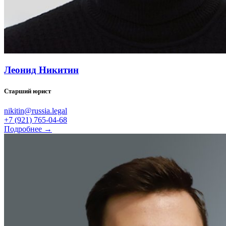
Леонид Никитин
Старший юрист
nikitin@russia.legal
+7 (921) 765-04-68
Подробнее →