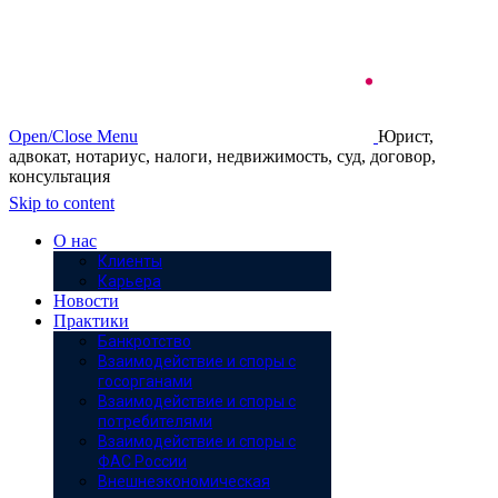
Open/Close Menu
Юрист,
адвокат, нотариус, налоги, недвижимость, суд, договор,
консультация
Skip to content
О нас
Клиенты
Карьера
Новости
Практики
Банкротство
Взаимодействие и споры с
госорганами
Взаимодействие и споры с
потребителями
Взаимодействие и споры с
ФАС России
Внешнеэкономическая