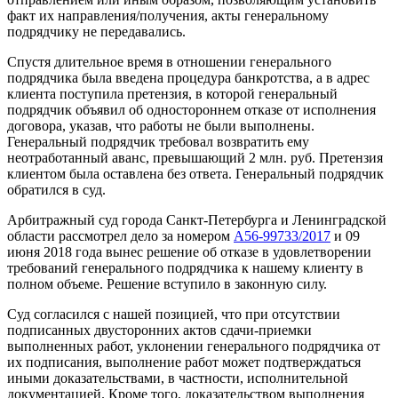
факт их направления/получения, акты генеральному
подрядчику не передавались.
Спустя длительное время в отношении генерального
подрядчика была введена процедура банкротства, а в адрес
клиента поступила претензия, в которой генеральный
подрядчик объявил об одностороннем отказе от исполнения
договора, указав, что работы не были выполнены.
Генеральный подрядчик требовал возвратить ему
неотработанный аванс, превышающий 2 млн. руб. Претензия
клиентом была оставлена без ответа. Генеральный подрядчик
обратился в суд.
Арбитражный суд города Санкт-Петербурга и Ленинградской
области рассмотрел дело за номером
А56-99733/2017
и 09
июня 2018 года вынес решение об отказе в удовлетворении
требований генерального подрядчика к нашему клиенту в
полном объеме. Решение вступило в законную силу.
Суд согласился с нашей позицией, что при отсутствии
подписанных двусторонних актов сдачи-приемки
выполненных работ, уклонении генерального подрядчика от
их подписания, выполнение работ может подтверждаться
иными доказательствами, в частности, исполнительной
документацией. Кроме того, доказательством выполнения