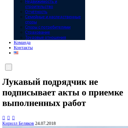
Недвижимость и
строительство
Отчётность
Семейные и наследственные
споры
Споры с потребителями
Страхование
Трудовые отношения
Команда
Контакты

Лукавый подрядчик не
подписывает акты о приемке
выполненных работ



Кирилл Беляков
24.07.2018