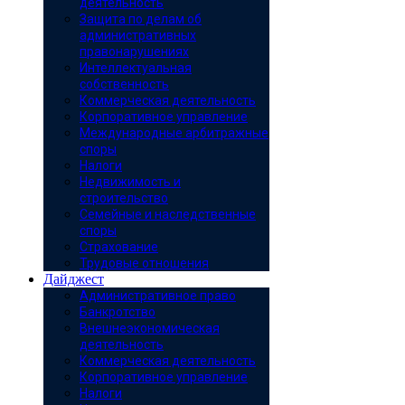
деятельность
Защита по делам об
административных
правонарушениях
Интеллектуальная
собственность
Коммерческая деятельность
Корпоративное управление
Международные арбитражные
споры
Налоги
Недвижимость и
строительство
Семейные и наследственные
споры
Страхование
Трудовые отношения
Дайджест
Административное право
Банкротство
Внешнеэкономическая
деятельность
Коммерческая деятельность
Корпоративное управление
Налоги