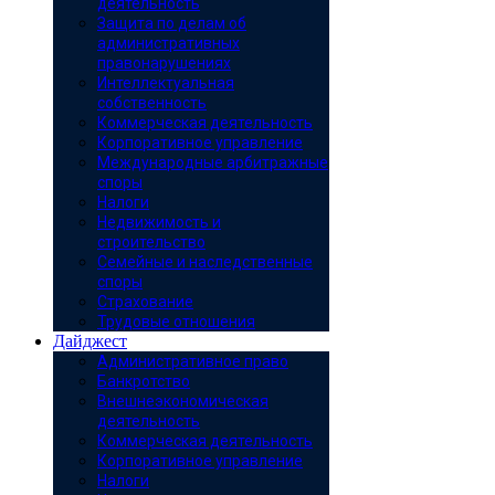
деятельность
Защита по делам об
административных
правонарушениях
Интеллектуальная
собственность
Коммерческая деятельность
Корпоративное управление
Международные арбитражные
споры
Налоги
Недвижимость и
строительство
Семейные и наследственные
споры
Страхование
Трудовые отношения
Дайджест
Административное право
Банкротство
Внешнеэкономическая
деятельность
Коммерческая деятельность
Корпоративное управление
Налоги