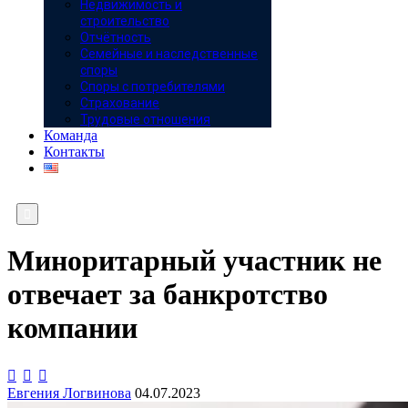
Недвижимость и
строительство
Отчётность
Семейные и наследственные
споры
Споры с потребителями
Страхование
Трудовые отношения
Команда
Контакты

Миноритарный участник не
отвечает за банкротство
компании



Евгения Логвинова
04.07.2023