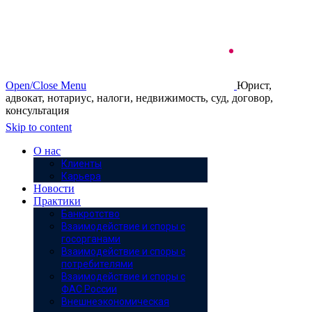
Open/Close Menu
Юрист,
адвокат, нотариус, налоги, недвижимость, суд, договор,
консультация
Skip to content
О нас
Клиенты
Карьера
Новости
Практики
Банкротство
Взаимодействие и споры с
госорганами
Взаимодействие и споры с
потребителями
Взаимодействие и споры с
ФАС России
Внешнеэкономическая