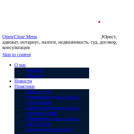
Open/Close Menu
Юрист,
адвокат, нотариус, налоги, недвижимость, суд, договор,
консультация
Skip to content
О нас
Клиенты
Карьера
Новости
Практики
Банкротство
Взаимодействие и споры с
госорганами
Взаимодействие и споры с
потребителями
Взаимодействие и споры с
ФАС России
Внешнеэкономическая