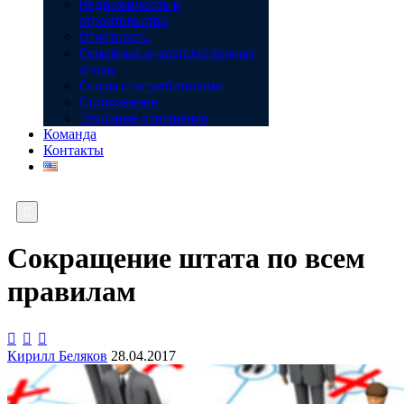
Недвижимость и
строительство
Отчётность
Семейные и наследственные
споры
Споры с потребителями
Страхование
Трудовые отношения
Команда
Контакты

Сокращение штата по всем
правилам



Кирилл Беляков
28.04.2017