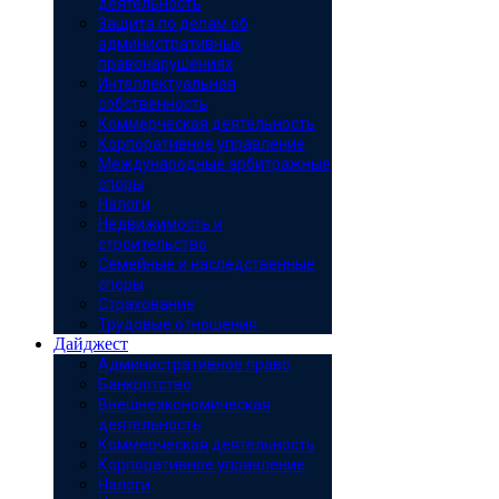
деятельность
Защита по делам об
административных
правонарушениях
Интеллектуальная
собственность
Коммерческая деятельность
Корпоративное управление
Международные арбитражные
споры
Налоги
Недвижимость и
строительство
Семейные и наследственные
споры
Страхование
Трудовые отношения
Дайджест
Административное право
Банкротство
Внешнеэкономическая
деятельность
Коммерческая деятельность
Корпоративное управление
Налоги