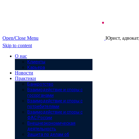
Open/Close Menu
Юрист, адвокат
Skip to content
О нас
Клиенты
Карьера
Новости
Практики
Банкротство
Взаимодействие и споры с
госорганами
Взаимодействие и споры с
потребителями
Взаимодействие и споры с
ФАС России
Внешнеэкономическая
деятельность
Защита по делам об