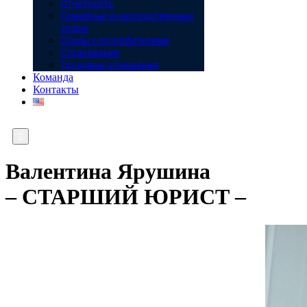
Отчётность
Семейные и наследственные
споры
Споры с потребителями
Страхование
Трудовые отношения
Команда
Контакты

Валентина Ярушина
– СТАРШИЙ ЮРИСТ –