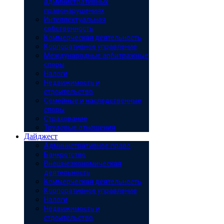
административных
правонарушениях
Интеллектуальная
собственность
Коммерческая деятельность
Корпоративное управление
Международные арбитражные
споры
Налоги
Недвижимость и
строительство
Семейные и наследственные
споры
Страхование
Трудовые отношения
Дайджест
Административное право
Банкротство
Внешнеэкономическая
деятельность
Коммерческая деятельность
Корпоративное управление
Налоги
Недвижимость и
строительство