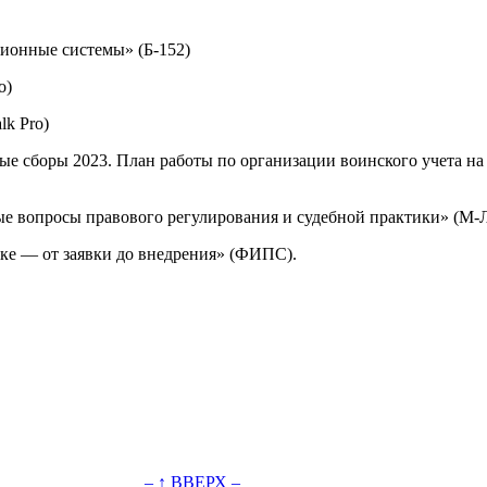
ионные системы» (Б-152)
o)
k Pro)
е сборы 2023. План работы по организации воинского учета на
е вопросы правового регулирования и судебной практики» (М-Л
ке — от заявки до внедрения» (ФИПС).
– ↑ ВВЕРХ –