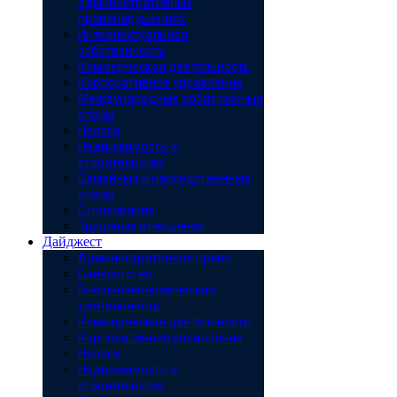
административных
правонарушениях
Интеллектуальная
собственность
Коммерческая деятельность
Корпоративное управление
Международные арбитражные
споры
Налоги
Недвижимость и
строительство
Семейные и наследственные
споры
Страхование
Трудовые отношения
Дайджест
Административное право
Банкротство
Внешнеэкономическая
деятельность
Коммерческая деятельность
Корпоративное управление
Налоги
Недвижимость и
строительство