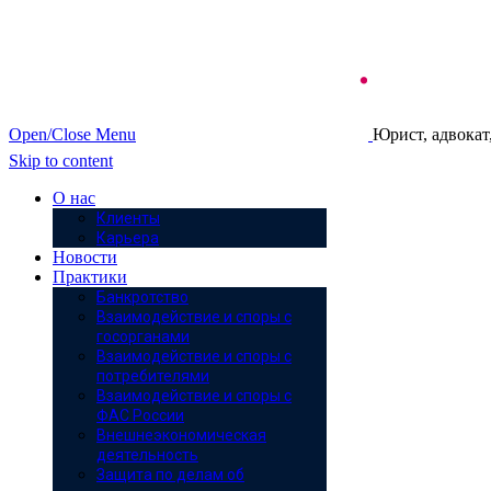
Open/Close Menu
Юрист, адвокат
Skip to content
О нас
Клиенты
Карьера
Новости
Практики
Банкротство
Взаимодействие и споры с
госорганами
Взаимодействие и споры с
потребителями
Взаимодействие и споры с
ФАС России
Внешнеэкономическая
деятельность
Защита по делам об