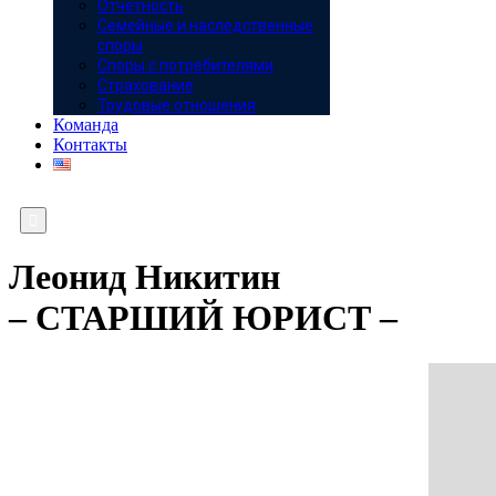
Отчётность
Семейные и наследственные
споры
Споры с потребителями
Страхование
Трудовые отношения
Команда
Контакты

Леонид Никитин
– СТАРШИЙ ЮРИСТ –