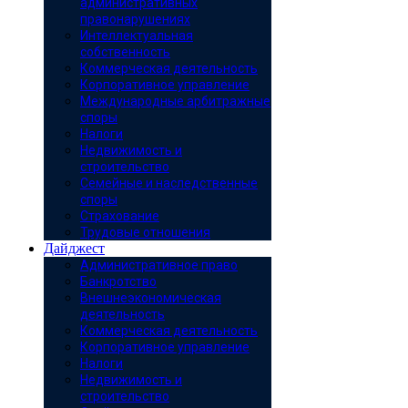
административных
правонарушениях
Интеллектуальная
собственность
Коммерческая деятельность
Корпоративное управление
Международные арбитражные
споры
Налоги
Недвижимость и
строительство
Семейные и наследственные
споры
Страхование
Трудовые отношения
Дайджест
Административное право
Банкротство
Внешнеэкономическая
деятельность
Коммерческая деятельность
Корпоративное управление
Налоги
Недвижимость и
строительство