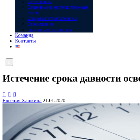
Отчётность
Семейные и наследственные
споры
Споры с потребителями
Страхование
Трудовые отношения
Команда
Контакты

Истечение срока давности осв



Евгения Хашкина
21.01.2020