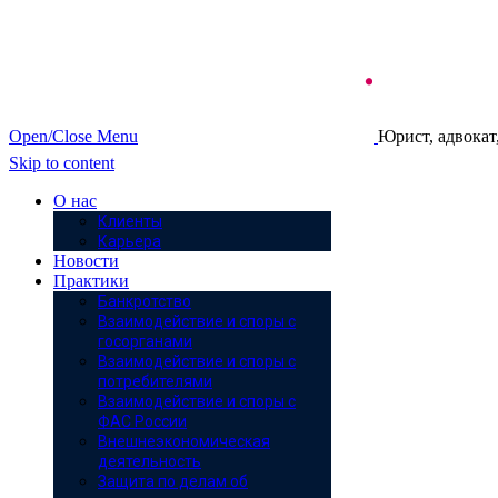
Open/Close Menu
Юрист, адвокат
Skip to content
О нас
Клиенты
Карьера
Новости
Практики
Банкротство
Взаимодействие и споры с
госорганами
Взаимодействие и споры с
потребителями
Взаимодействие и споры с
ФАС России
Внешнеэкономическая
деятельность
Защита по делам об