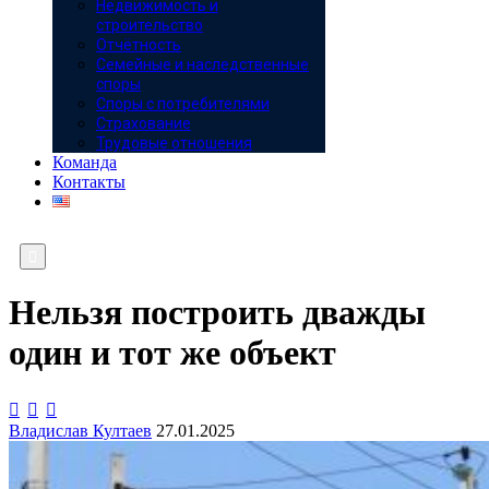
Недвижимость и
строительство
Отчётность
Семейные и наследственные
споры
Споры с потребителями
Страхование
Трудовые отношения
Команда
Контакты

Нельзя построить дважды
один и тот же объект



Владислав Култаев
27.01.2025