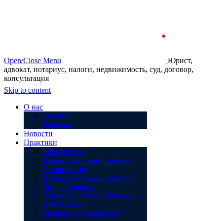
Open/Close Menu
Юрист,
адвокат, нотариус, налоги, недвижимость, суд, договор,
консультация
Skip to content
О нас
Клиенты
Карьера
Новости
Практики
Банкротство
Взаимодействие и споры с
госорганами
Взаимодействие и споры с
потребителями
Взаимодействие и споры с
ФАС России
Внешнеэкономическая