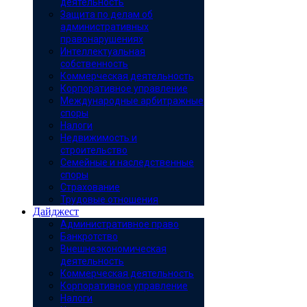
деятельность
Защита по делам об
административных
правонарушениях
Интеллектуальная
собственность
Коммерческая деятельность
Корпоративное управление
Международные арбитражные
споры
Налоги
Недвижимость и
строительство
Семейные и наследственные
споры
Страхование
Трудовые отношения
Дайджест
Административное право
Банкротство
Внешнеэкономическая
деятельность
Коммерческая деятельность
Корпоративное управление
Налоги