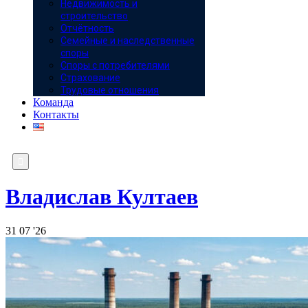
Недвижимость и
строительство
Отчётность
Семейные и наследственные
споры
Споры с потребителями
Страхование
Трудовые отношения
Команда
Контакты

Владислав Култаев
31
07 '26