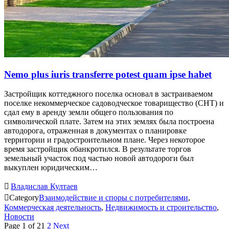
Nemo plus iuris transferre potest quam ipse habet
Застройщик коттеджного поселка основал в застраиваемом
поселке некоммерческое садоводческое товарищество (СНТ) и
сдал ему в аренду земли общего пользования по
символической плате. Затем на этих землях была построена
автодорога, отраженная в документах о планировке
территории и градостроительном плане. Через некоторое
время застройщик обанкротился. В результате торгов
земельный участок под частью новой автодороги был
выкуплен юридическим…

Владислав Култаев

Category
Взаимодействие и споры с потребителями
,
Коммерческая деятельность
,
Недвижимость и строительство
,
Новости
Page 1 of 2
1
2
Next