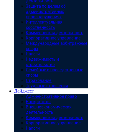
деятельность
Защита по делам об
административных
правонарушениях
Интеллектуальная
собственность
Коммерческая деятельность
Корпоративное управление
Международные арбитражные
споры
Налоги
Недвижимость и
строительство
Семейные и наследственные
споры
Страхование
Трудовые отношения
Дайджест
Административное право
Банкротство
Внешнеэкономическая
деятельность
Коммерческая деятельность
Корпоративное управление
Налоги