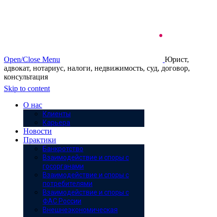
Open/Close Menu
Юрист,
адвокат, нотариус, налоги, недвижимость, суд, договор,
консультация
Skip to content
О нас
Клиенты
Карьера
Новости
Практики
Банкротство
Взаимодействие и споры с
госорганами
Взаимодействие и споры с
потребителями
Взаимодействие и споры с
ФАС России
Внешнеэкономическая