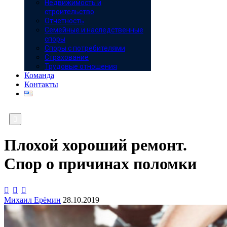
Недвижимость и
строительство
Отчётность
Семейные и наследственные
споры
Споры с потребителями
Страхование
Трудовые отношения
Команда
Контакты

Плохой хороший ремонт.
Спор о причинах поломки



Михаил Ерёмин
28.10.2019