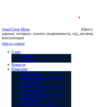
Open/Close Menu
Юрист,
адвокат, нотариус, налоги, недвижимость, суд, договор,
консультация
Skip to content
О нас
Клиенты
Карьера
Новости
Практики
Банкротство
Взаимодействие и споры с
госорганами
Взаимодействие и споры с
потребителями
Взаимодействие и споры с
ФАС России
Внешнеэкономическая