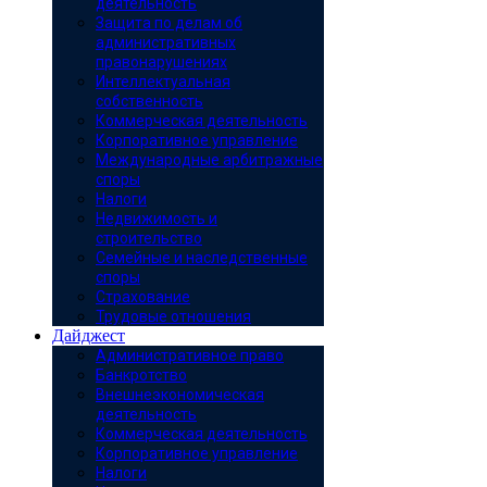
деятельность
Защита по делам об
административных
правонарушениях
Интеллектуальная
собственность
Коммерческая деятельность
Корпоративное управление
Международные арбитражные
споры
Налоги
Недвижимость и
строительство
Семейные и наследственные
споры
Страхование
Трудовые отношения
Дайджест
Административное право
Банкротство
Внешнеэкономическая
деятельность
Коммерческая деятельность
Корпоративное управление
Налоги