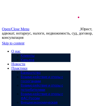
Open/Close Menu
Юрист,
адвокат, нотариус, налоги, недвижимость, суд, договор,
консультация
Skip to content
О нас
Клиенты
Карьера
Новости
Практики
Банкротство
Взаимодействие и споры с
госорганами
Взаимодействие и споры с
потребителями
Взаимодействие и споры с
ФАС России
Внешнеэкономическая