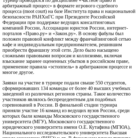
Турнир проводился по дисциплине «Частное право и
арбитражный процесс» в формате игрового судебного
процесса (moot court) на базе Института права и национальной
безопасности РАНХиГС при Президенте Российской
Федерации при поддержке ведущих консалтинговых
компаний России, Ассоциации юристов России, интернет-
порталов «Право.ру» и «Закон.ру». В основу фабулы был
положен правовой конфликт между франчайзинговой сетью
кафе и индивидуальным предпринимателем, решившим
приобрести франшизу этой сети. Дело было насыщено
сложными правовыми вопросам и коллизиями, включая
взыскание заранее оцененных убытков в российском праве,
применение правила «эстоппель» в арбитражном процессе и
многое другое.
Заявки на участие в турнире подали свыше 550 студентов,
сформировавших 134 команды от более 40 высших учебных
заведений из различных регионов страны. Такое количество
участников являлось беспрецедентным для подобных
соревнований в России. В финальной стадии турнира
приняли участие 16 команд из ведущих вузов России, среди
которых были команды Московского государственного
университета (МГУ), Московского государственного
юридического университета имени О.Е. Кутафина (МГЮА),
Национального исследовательского университета Высшая