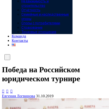
Недвижимость и
строительство
Отчётность
Семейные и наследственные
споры
Споры с потребителями
Страхование
Трудовые отношения
Команда
Контакты

Победа на Российском
юридическом турнире



Евгения Логвинова
31.10.2019