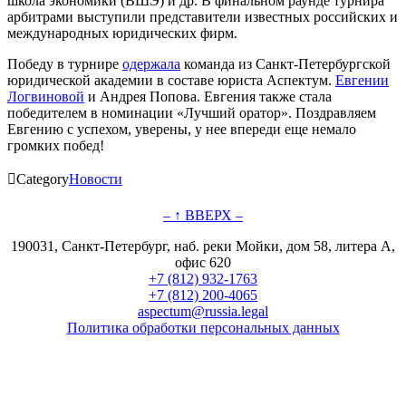
школа экономики (ВШЭ) и др. В финальном раунде турнира
арбитрами выступили представители известных российских и
международных юридических фирм.
Победу в турнире
одержала
команда из Санкт-Петербургской
юридической академии в составе юриста Аспектум.
Евгении
Логвиновой
и Андрея Попова. Евгения также стала
победителем в номинации «Лучший оратор». Поздравляем
Евгению с успехом, уверены, у нее впереди еще немало
громких побед!

Category
Новости
– ↑ ВВЕРХ –
190031, Санкт-Петербург, наб. реки Мойки, дом 58, литера А,
офис 620
+7 (812) 932-1763
+7 (812) 200-4065
aspectum@russia.legal
Политика обработки персональных данных