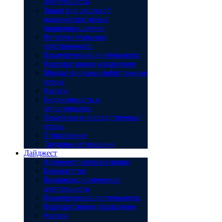
деятельность
Защита по делам об
административных
правонарушениях
Интеллектуальная
собственность
Коммерческая деятельность
Корпоративное управление
Международные арбитражные
споры
Налоги
Недвижимость и
строительство
Семейные и наследственные
споры
Страхование
Трудовые отношения
Дайджест
Административное право
Банкротство
Внешнеэкономическая
деятельность
Коммерческая деятельность
Корпоративное управление
Налоги