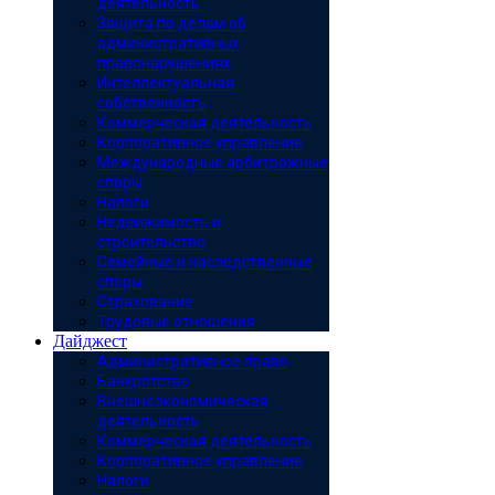
деятельность
Защита по делам об
административных
правонарушениях
Интеллектуальная
собственность
Коммерческая деятельность
Корпоративное управление
Международные арбитражные
споры
Налоги
Недвижимость и
строительство
Семейные и наследственные
споры
Страхование
Трудовые отношения
Дайджест
Административное право
Банкротство
Внешнеэкономическая
деятельность
Коммерческая деятельность
Корпоративное управление
Налоги