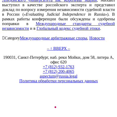
Лондонского университета им. Королевы Марии
, Михаил
выступил в качестве российского эксперта и представил
доклад по вопросу измерения независимости судебной власти
в России (
«
Evaluating
Judicial
Independence
in
Russia
»
). В
рамках работы конференции были обсуждены и одобрены
поправки в
Международные стандарты судебной
независимости
и в
Глобальный кодекс судебной этики
.

Category
Международные арбитражные споры
,
Новости
– ↑ ВВЕРХ –
190031, Санкт-Петербург, наб. реки Мойки, дом 58, литера А,
офис 620
+7 (812) 932-1763
+7 (812) 200-4065
aspectum@russia.legal
Политика обработки персональных данных