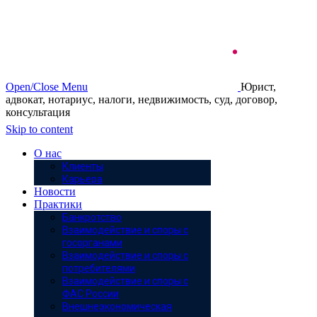
Open/Close Menu
Юрист,
адвокат, нотариус, налоги, недвижимость, суд, договор,
консультация
Skip to content
О нас
Клиенты
Карьера
Новости
Практики
Банкротство
Взаимодействие и споры с
госорганами
Взаимодействие и споры с
потребителями
Взаимодействие и споры с
ФАС России
Внешнеэкономическая