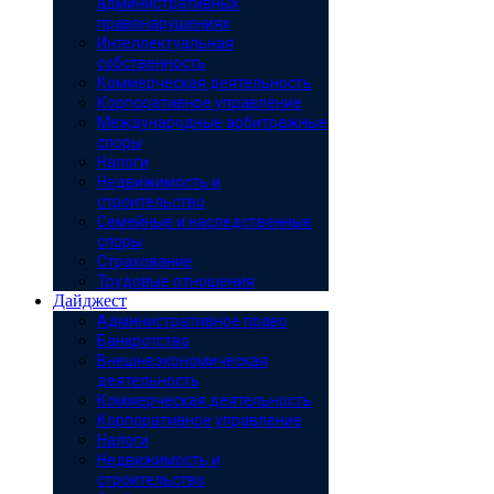
административных
правонарушениях
Интеллектуальная
собственность
Коммерческая деятельность
Корпоративное управление
Международные арбитражные
споры
Налоги
Недвижимость и
строительство
Семейные и наследственные
споры
Страхование
Трудовые отношения
Дайджест
Административное право
Банкротство
Внешнеэкономическая
деятельность
Коммерческая деятельность
Корпоративное управление
Налоги
Недвижимость и
строительство