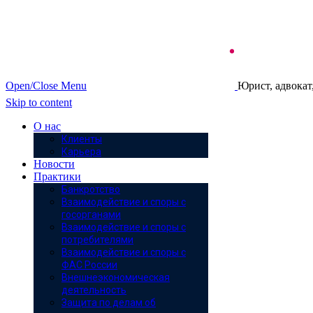
Open/Close Menu
Юрист, адвокат
Skip to content
О нас
Клиенты
Карьера
Новости
Практики
Банкротство
Взаимодействие и споры с
госорганами
Взаимодействие и споры с
потребителями
Взаимодействие и споры с
ФАС России
Внешнеэкономическая
деятельность
Защита по делам об