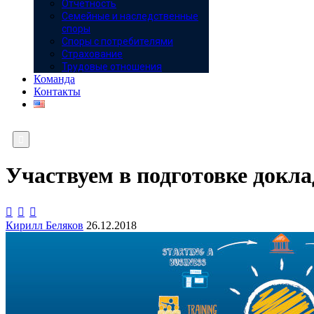
Отчётность
Семейные и наследственные
споры
Споры с потребителями
Страхование
Трудовые отношения
Команда
Контакты

Участвуем в подготовке докл



Кирилл Беляков
26.12.2018