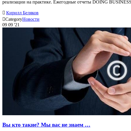
реализации на практике. Ежегодные отчеты DOING BUSINESS

Кирилл Беляков

Category
Новости
09
09 '21
Вы кто такие? Мы вас не знаем …