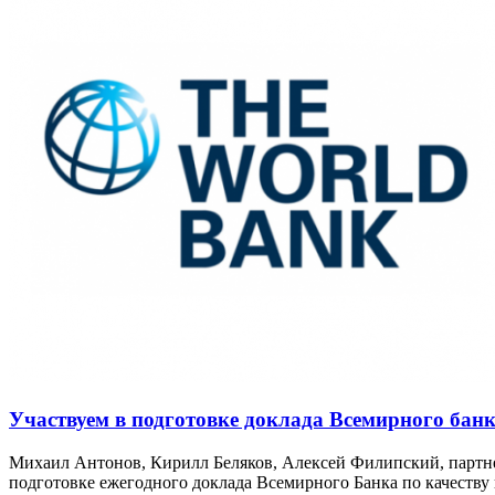
Участвуем в подготовке доклада Всемирного ба
Михаил Антонов, Кирилл Беляков, Алексей Филипский, партнер
подготовке ежегодного доклада Всемирного Банка по качеству