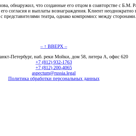
ова, обнаружил, что созданные его отцом в соавторстве с Б.М.
з его согласия и выплаты вознаграждения. Клиент неоднократн
 с представителями театра, однако компромисс между сторонам
– ↑ ВВЕРХ –
анкт-Петербург, наб. реки Мойки, дом 58, литера А, офис 620
+7 (812) 932-1763
+7 (812) 200-4065
aspectum@russia.legal
Политика обработки персональных данных
© ООО "Аспектум.", 2016-2025