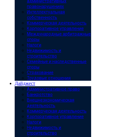
административных
правонарушениях
Интеллектуальная
собственность
Коммерческая деятельность
Корпоративное управление
Международные арбитражные
споры
Налоги
Недвижимость и
строительство
Семейные и наследственные
споры
Страхование
Трудовые отношения
Дайджест
Административное право
Банкротство
Внешнеэкономическая
деятельность
Коммерческая деятельность
Корпоративное управление
Налоги
Недвижимость и
строительство