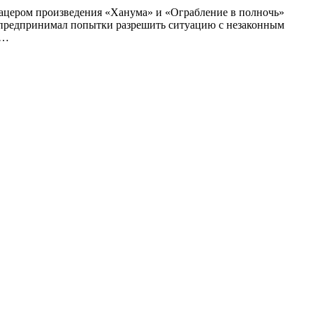
 Рацером произведения «Ханума» и «Ограбление в полночь»
о предпринимал попытки разрешить ситуацию с незаконным
и…