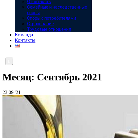
Отчётность
Семейные и наследственные
споры
Споры с потребителями
Страхование
Трудовые отношения
Команда
Контакты

Месяц:
Сентябрь 2021
23
09 '21