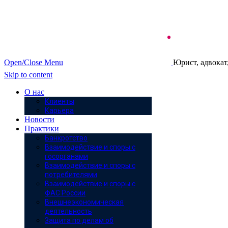
Open/Close Menu
Юрист, адвокат
Skip to content
О нас
Клиенты
Карьера
Новости
Практики
Банкротство
Взаимодействие и споры с
госорганами
Взаимодействие и споры с
потребителями
Взаимодействие и споры с
ФАС России
Внешнеэкономическая
деятельность
Защита по делам об