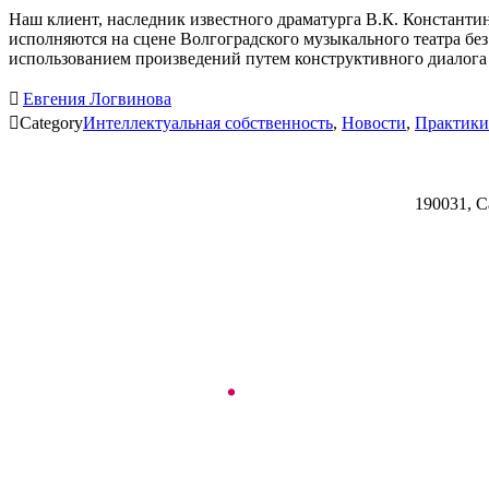
Наш клиент, наследник известного драматурга В.К. Константин
исполняются на сцене Волгоградского музыкального театра бе
использованием произведений путем конструктивного диалога

Евгения Логвинова

Category
Интеллектуальная собственность
,
Новости
,
Практики
190031, С