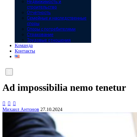
Недвижимость и
строительство
Отчётность
Семейные и наследственные
споры
Споры с потребителями
Страхование
Трудовые отношения
Команда
Контакты

Ad impossibilia nemo tenetur



Михаил Антонов
27.10.2024