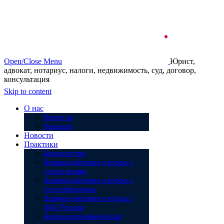
Open/Close Menu
Юрист,
адвокат, нотариус, налоги, недвижимость, суд, договор,
консультация
Skip to content
О нас
Клиенты
Карьера
Новости
Практики
Банкротство
Взаимодействие и споры с
госорганами
Взаимодействие и споры с
потребителями
Взаимодействие и споры с
ФАС России
Внешнеэкономическая