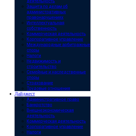
деятельность
Защита по делам об
административных
правонарушениях
Интеллектуальная
собственность
Коммерческая деятельность
Корпоративное управление
Международные арбитражные
споры
Налоги
Недвижимость и
строительство
Семейные и наследственные
споры
Страхование
Трудовые отношения
Дайджест
Административное право
Банкротство
Внешнеэкономическая
деятельность
Коммерческая деятельность
Корпоративное управление
Налоги