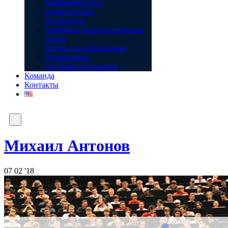
Недвижимость и
строительство
Отчётность
Семейные и наследственные
споры
Споры с потребителями
Страхование
Трудовые отношения
Команда
Контакты

Михаил Антонов
07
02 '18