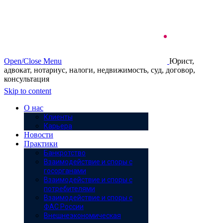
Open/Close Menu
Юрист,
адвокат, нотариус, налоги, недвижимость, суд, договор,
консультация
Skip to content
О нас
Клиенты
Карьера
Новости
Практики
Банкротство
Взаимодействие и споры с
госорганами
Взаимодействие и споры с
потребителями
Взаимодействие и споры с
ФАС России
Внешнеэкономическая