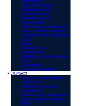
деятельность
Защита по делам об
административных
правонарушениях
Интеллектуальная
собственность
Коммерческая деятельность
Корпоративное управление
Международные арбитражные
споры
Налоги
Недвижимость и
строительство
Семейные и наследственные
споры
Страхование
Трудовые отношения
Дайджест
Административное право
Банкротство
Внешнеэкономическая
деятельность
Коммерческая деятельность
Корпоративное управление
Налоги