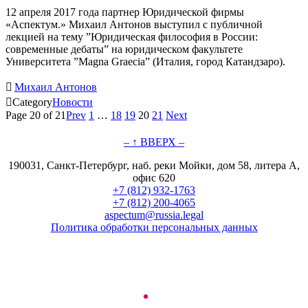
12 апреля 2017 года партнер Юридической фирмы
«Аспектум.» Михаил Антонов выступил с публичной
лекцией на тему ”Юридическая философия в России:
современные дебаты” на юридическом факультете
Университета ”Magna Graecia” (Италия, город Катандзаро).

Михаил Антонов

Category
Новости
Page 20 of 21
Prev
1
…
18
19
20
21
Next
– ↑ ВВЕРХ –
190031, Санкт-Петербург, наб. реки Мойки, дом 58, литера А,
офис 620
+7 (812) 932-1763
+7 (812) 200-4065
aspectum@russia.legal
Политика обработки персональных данных