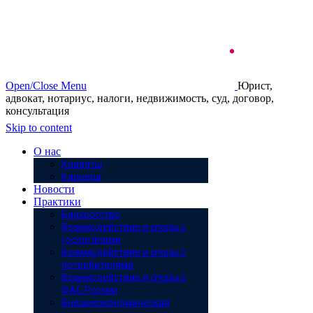
Open/Close Menu
Юрист,
адвокат, нотариус, налоги, недвижимость, суд, договор,
консультация
Skip to content
О нас
Клиенты
Карьера
Новости
Практики
Банкротство
Взаимодействие и споры с
госорганами
Взаимодействие и споры с
потребителями
Взаимодействие и споры с
ФАС России
Внешнеэкономическая