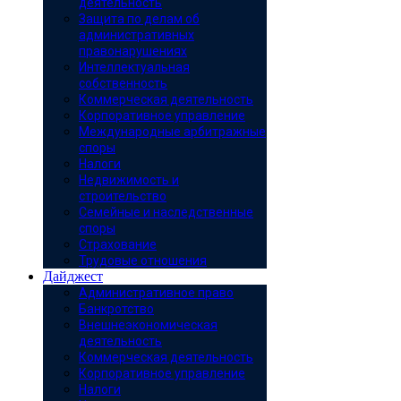
деятельность
Защита по делам об
административных
правонарушениях
Интеллектуальная
собственность
Коммерческая деятельность
Корпоративное управление
Международные арбитражные
споры
Налоги
Недвижимость и
строительство
Семейные и наследственные
споры
Страхование
Трудовые отношения
Дайджест
Административное право
Банкротство
Внешнеэкономическая
деятельность
Коммерческая деятельность
Корпоративное управление
Налоги