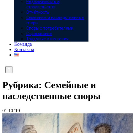
Недвижимость и
строительство
Отчётность
Семейные и наследственные
споры
Споры с потребителями
Страхование
Трудовые отношения
Команда
Контакты

Рубрика:
Семейные и
наследственные споры
01
10 '19