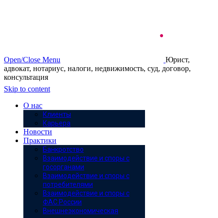
Open/Close Menu
Юрист,
адвокат, нотариус, налоги, недвижимость, суд, договор,
консультация
Skip to content
О нас
Клиенты
Карьера
Новости
Практики
Банкротство
Взаимодействие и споры с
госорганами
Взаимодействие и споры с
потребителями
Взаимодействие и споры с
ФАС России
Внешнеэкономическая