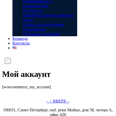
Недвижимость и
строительство
Отчётность
Семейные и наследственные
споры
Споры с потребителями
Страхование
Трудовые отношения
Команда
Контакты

Мой аккаунт
[woocommerce_my_account]
– ↑ ВВЕРХ –
190031, Санкт-Петербург, наб. реки Мойки, дом 58, литера А,
офис 620