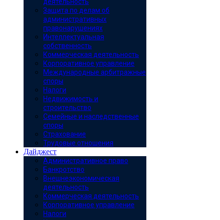
деятельность
Защита по делам об
административных
правонарушениях
Интеллектуальная
собственность
Коммерческая деятельность
Корпоративное управление
Международные арбитражные
споры
Налоги
Недвижимость и
строительство
Семейные и наследственные
споры
Страхование
Трудовые отношения
Дайджест
Административное право
Банкротство
Внешнеэкономическая
деятельность
Коммерческая деятельность
Корпоративное управление
Налоги