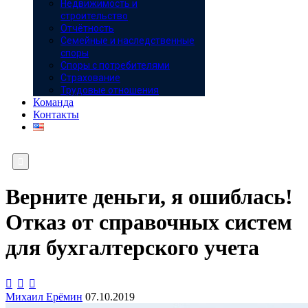
Недвижимость и
строительство
Отчётность
Семейные и наследственные
споры
Споры с потребителями
Страхование
Трудовые отношения
Команда
Контакты

Верните деньги, я ошиблась!
Отказ от справочных систем
для бухгалтерского учета



Михаил Ерёмин
07.10.2019