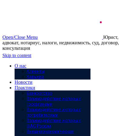
Open/Close Menu
Юрист,
адвокат, нотариус, налоги, недвижимость, суд, договор,
консультация
Skip to content
О нас
Клиенты
Карьера
Новости
Практики
Банкротство
Взаимодействие и споры с
госорганами
Взаимодействие и споры с
потребителями
Взаимодействие и споры с
ФАС России
Внешнеэкономическая