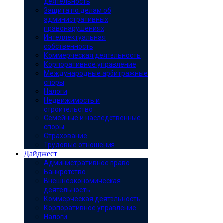
деятельность
Защита по делам об
административных
правонарушениях
Интеллектуальная
собственность
Коммерческая деятельность
Корпоративное управление
Международные арбитражные
споры
Налоги
Недвижимость и
строительство
Семейные и наследственные
споры
Страхование
Трудовые отношения
Дайджест
Административное право
Банкротство
Внешнеэкономическая
деятельность
Коммерческая деятельность
Корпоративное управление
Налоги