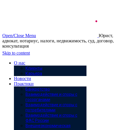
Open/Close Menu
Юрист,
адвокат, нотариус, налоги, недвижимость, суд, договор,
консультация
Skip to content
О нас
Клиенты
Карьера
Новости
Практики
Банкротство
Взаимодействие и споры с
госорганами
Взаимодействие и споры с
потребителями
Взаимодействие и споры с
ФАС России
Внешнеэкономическая