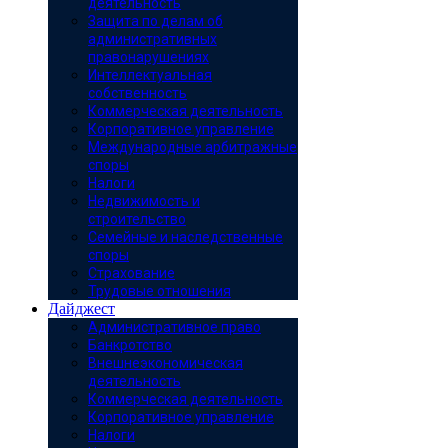
деятельность
Защита по делам об
административных
правонарушениях
Интеллектуальная
собственность
Коммерческая деятельность
Корпоративное управление
Международные арбитражные
споры
Налоги
Недвижимость и
строительство
Семейные и наследственные
споры
Страхование
Трудовые отношения
Дайджест
Административное право
Банкротство
Внешнеэкономическая
деятельность
Коммерческая деятельность
Корпоративное управление
Налоги