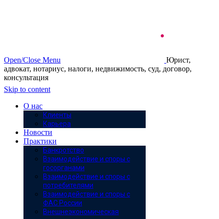
Open/Close Menu
Юрист,
адвокат, нотариус, налоги, недвижимость, суд, договор,
консультация
Skip to content
О нас
Клиенты
Карьера
Новости
Практики
Банкротство
Взаимодействие и споры с
госорганами
Взаимодействие и споры с
потребителями
Взаимодействие и споры с
ФАС России
Внешнеэкономическая