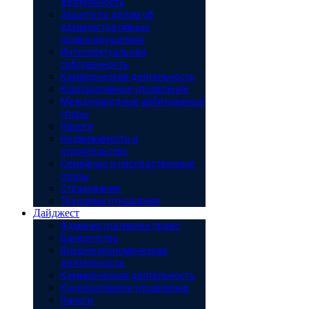
деятельность
Защита по делам об
административных
правонарушениях
Интеллектуальная
собственность
Коммерческая деятельность
Корпоративное управление
Международные арбитражные
споры
Налоги
Недвижимость и
строительство
Семейные и наследственные
споры
Страхование
Трудовые отношения
Дайджест
Административное право
Банкротство
Внешнеэкономическая
деятельность
Коммерческая деятельность
Корпоративное управление
Налоги