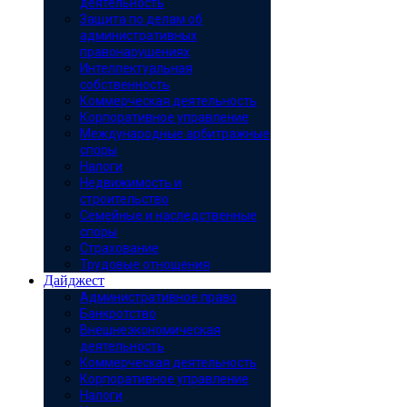
деятельность
Защита по делам об
административных
правонарушениях
Интеллектуальная
собственность
Коммерческая деятельность
Корпоративное управление
Международные арбитражные
споры
Налоги
Недвижимость и
строительство
Семейные и наследственные
споры
Страхование
Трудовые отношения
Дайджест
Административное право
Банкротство
Внешнеэкономическая
деятельность
Коммерческая деятельность
Корпоративное управление
Налоги