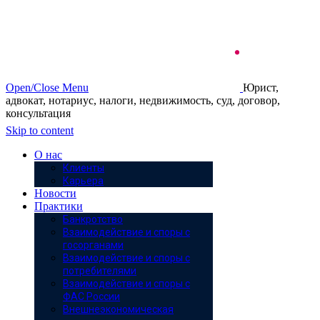
Open/Close Menu
Юрист,
адвокат, нотариус, налоги, недвижимость, суд, договор,
консультация
Skip to content
О нас
Клиенты
Карьера
Новости
Практики
Банкротство
Взаимодействие и споры с
госорганами
Взаимодействие и споры с
потребителями
Взаимодействие и споры с
ФАС России
Внешнеэкономическая