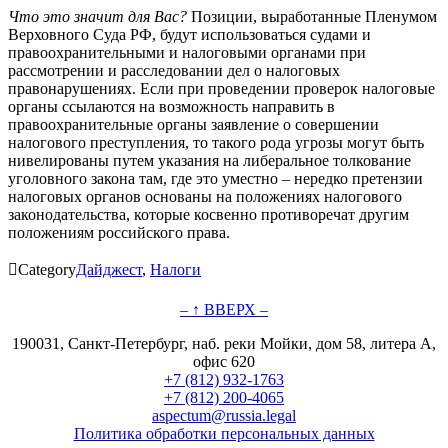
Что это значит для Вас?
Позиции, выработанные Пленумом
Верховного Суда РФ, будут использоваться судами и
правоохранительными и налоговыми органами при
рассмотрении и расследовании дел о налоговых
правонарушениях. Если при проведении проверок налоговые
органы ссылаются на возможность направить в
правоохранительные органы заявление о совершении
налогового преступления, то такого рода угрозы могут быть
нивелированы путем указания на либеральное толкование
уголовного закона там, где это уместно – нередко претензии
налоговых органов основаны на положениях налогового
законодательства, которые косвенно противоречат другим
положениям российского права.

Category
Дайджест
,
Налоги
– ↑ ВВЕРХ –
190031, Санкт-Петербург, наб. реки Мойки, дом 58, литера А,
офис 620
+7 (812) 932-1763
+7 (812) 200-4065
aspectum@russia.legal
Политика обработки персональных данных