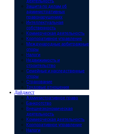
деятельность
Защита по делам об
административных
правонарушениях
Интеллектуальная
собственность
Коммерческая деятельность
Корпоративное управление
Международные арбитражные
споры
Налоги
Недвижимость и
строительство
Семейные и наследственные
споры
Страхование
Трудовые отношения
Дайджест
Административное право
Банкротство
Внешнеэкономическая
деятельность
Коммерческая деятельность
Корпоративное управление
Налоги