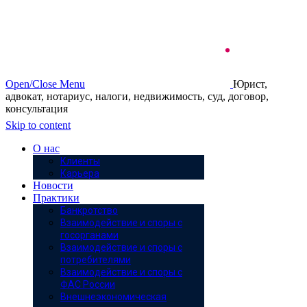
Open/Close Menu
Юрист,
адвокат, нотариус, налоги, недвижимость, суд, договор,
консультация
Skip to content
О нас
Клиенты
Карьера
Новости
Практики
Банкротство
Взаимодействие и споры с
госорганами
Взаимодействие и споры с
потребителями
Взаимодействие и споры с
ФАС России
Внешнеэкономическая