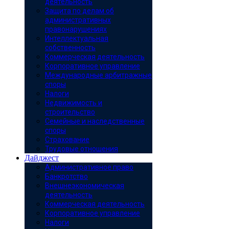
деятельность
Защита по делам об
административных
правонарушениях
Интеллектуальная
собственность
Коммерческая деятельность
Корпоративное управление
Международные арбитражные
споры
Налоги
Недвижимость и
строительство
Семейные и наследственные
споры
Страхование
Трудовые отношения
Дайджест
Административное право
Банкротство
Внешнеэкономическая
деятельность
Коммерческая деятельность
Корпоративное управление
Налоги