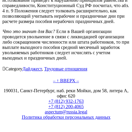
истолкование приведет к нарушению принципов равенства и
справедливости, Конституционный Суд РФ посчитал, что абз.
4 п. 9 Положения следует толковать расширительно, как
позволяющий учитывать нерабочие и праздничные дни при
расчете размера пособия нерабочих праздничных дней.
Что это значит для Вас?
Если в Вашей организации
проводится увольнение в связи с ликвидацией организации
либо сокращением численности или штата работников, то при
выплате выходного пособия средний месячный заработок
увольняемых работников следует исчислять с учетом
выходных и праздничных дней.

Category
Дайджест
,
Трудовые отношения
– ↑ ВВЕРХ –
190031, Санкт-Петербург, наб. реки Мойки, дом 58, литера А,
офис 620
+7 (812) 932-1763
+7 (812) 200-4065
aspectum@russia.legal
Политика обработки персональных данных