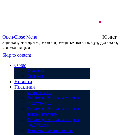
Open/Close Menu
Юрист,
адвокат, нотариус, налоги, недвижимость, суд, договор,
консультация
Skip to content
О нас
Клиенты
Карьера
Новости
Практики
Банкротство
Взаимодействие и споры с
госорганами
Взаимодействие и споры с
потребителями
Взаимодействие и споры с
ФАС России
Внешнеэкономическая