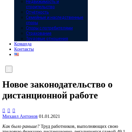
Недвижимость и
строительство
Отчётность
Семейные и наследственные
споры
Споры с потребителями
Страхование
Трудовые отношения
Команда
Контакты

Новое законодательство о
дистанционной работе



Михаил Антонов
01.01.2021
Как было раньше?
Труд работников, выполняющих свою
трудовую функцию дистанционно, регулируется главой 49.1