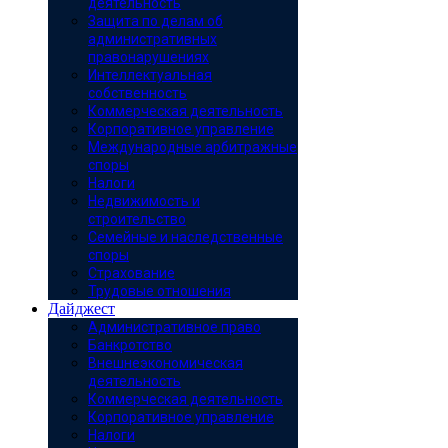
деятельность
Защита по делам об
административных
правонарушениях
Интеллектуальная
собственность
Коммерческая деятельность
Корпоративное управление
Международные арбитражные
споры
Налоги
Недвижимость и
строительство
Семейные и наследственные
споры
Страхование
Трудовые отношения
Дайджест
Административное право
Банкротство
Внешнеэкономическая
деятельность
Коммерческая деятельность
Корпоративное управление
Налоги