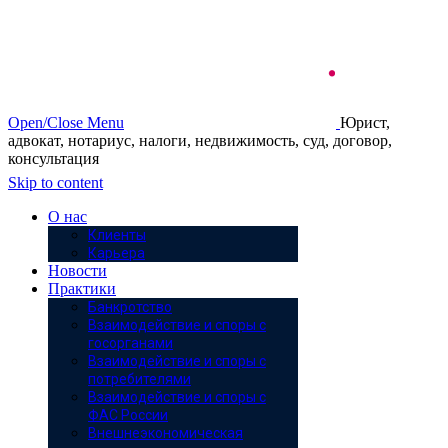
Open/Close Menu
Юрист,
адвокат, нотариус, налоги, недвижимость, суд, договор,
консультация
Skip to content
О нас
Клиенты
Карьера
Новости
Практики
Банкротство
Взаимодействие и споры с
госорганами
Взаимодействие и споры с
потребителями
Взаимодействие и споры с
ФАС России
Внешнеэкономическая