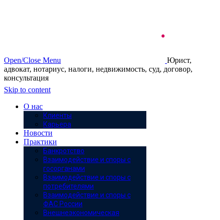
Open/Close Menu
Юрист,
адвокат, нотариус, налоги, недвижимость, суд, договор,
консультация
Skip to content
О нас
Клиенты
Карьера
Новости
Практики
Банкротство
Взаимодействие и споры с
госорганами
Взаимодействие и споры с
потребителями
Взаимодействие и споры с
ФАС России
Внешнеэкономическая