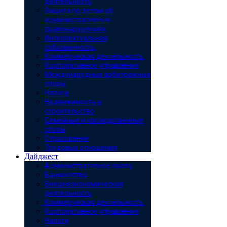
деятельность
Защита по делам об
административных
правонарушениях
Интеллектуальная
собственность
Коммерческая деятельность
Корпоративное управление
Международные арбитражные
споры
Налоги
Недвижимость и
строительство
Семейные и наследственные
споры
Страхование
Трудовые отношения
Дайджест
Административное право
Банкротство
Внешнеэкономическая
деятельность
Коммерческая деятельность
Корпоративное управление
Налоги