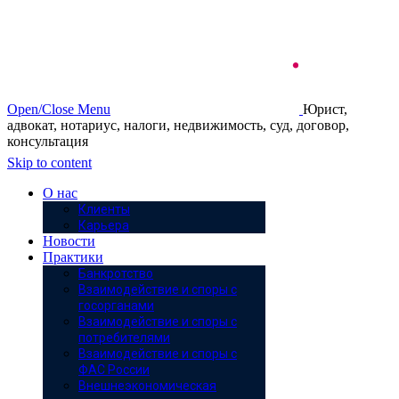
Open/Close Menu
Юрист,
адвокат, нотариус, налоги, недвижимость, суд, договор,
консультация
Skip to content
О нас
Клиенты
Карьера
Новости
Практики
Банкротство
Взаимодействие и споры с
госорганами
Взаимодействие и споры с
потребителями
Взаимодействие и споры с
ФАС России
Внешнеэкономическая