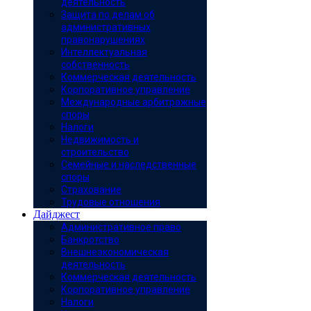
деятельность
Защита по делам об
административных
правонарушениях
Интеллектуальная
собственность
Коммерческая деятельность
Корпоративное управление
Международные арбитражные
споры
Налоги
Недвижимость и
строительство
Семейные и наследственные
споры
Страхование
Трудовые отношения
Дайджест
Административное право
Банкротство
Внешнеэкономическая
деятельность
Коммерческая деятельность
Корпоративное управление
Налоги