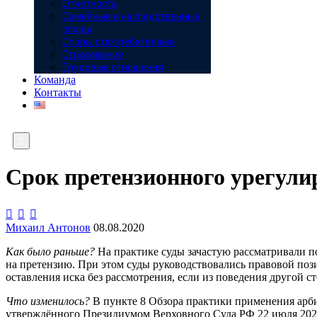
Отчётность
Семейные и наследственные
споры
Споры с потребителями
Страхование
Трудовые отношения
Команда
Контакты

Срок претензионного урегули



Михаил Антонов
08.08.2020
Как было раньше?
На практике суды зачастую рассматривали по
на претензию. При этом суды руководствовались правовой поз
оставления иска без рассмотрения, если из поведения другой 
Что изменилось?
В пункте 8 Обзора практики применения арби
утверждённого Президиумом Верховного Суда РФ 22 июля 2020 г