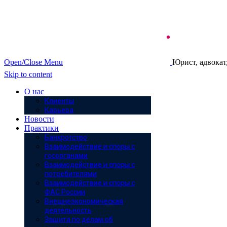
Open/Close Menu
Юрист, адвокат
Skip to content
О нас
Клиенты
Карьера
Новости
Практики
Банкротство
Взаимодействие и споры с
госорганами
Взаимодействие и споры с
потребителями
Взаимодействие и споры с
ФАС России
Внешнеэкономическая
деятельность
Защита по делам об