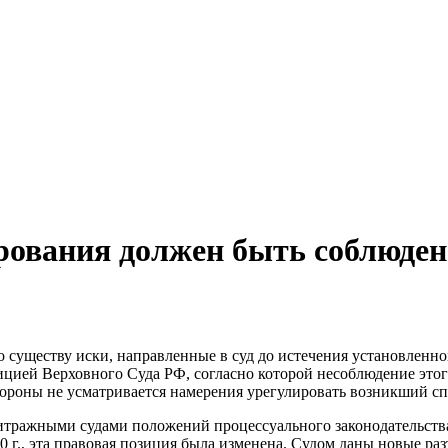
рования должен быть соблюден 
 существу иски, направленные в суд до истечения установленног
ицией Верховного Суда РФ, согласно которой несоблюдение этог
стороны не усматривается намерения урегулировать возникший сп
тражными судами положений процессуального законодательства 
., эта правовая позиция была изменена. Судом даны новые разъ