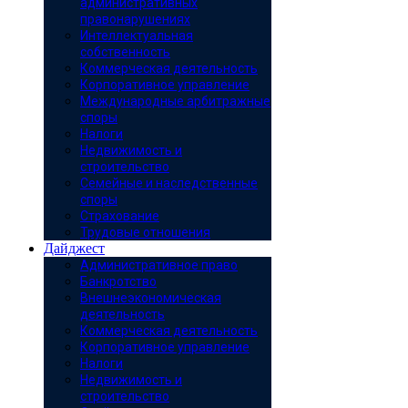
административных
правонарушениях
Интеллектуальная
собственность
Коммерческая деятельность
Корпоративное управление
Международные арбитражные
споры
Налоги
Недвижимость и
строительство
Семейные и наследственные
споры
Страхование
Трудовые отношения
Дайджест
Административное право
Банкротство
Внешнеэкономическая
деятельность
Коммерческая деятельность
Корпоративное управление
Налоги
Недвижимость и
строительство