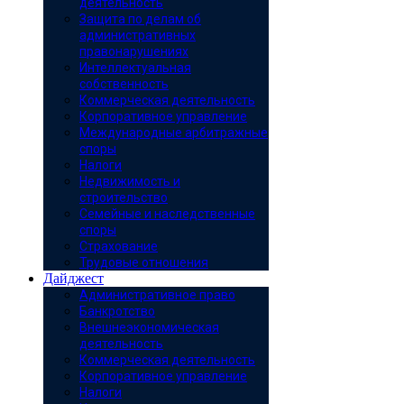
деятельность
Защита по делам об
административных
правонарушениях
Интеллектуальная
собственность
Коммерческая деятельность
Корпоративное управление
Международные арбитражные
споры
Налоги
Недвижимость и
строительство
Семейные и наследственные
споры
Страхование
Трудовые отношения
Дайджест
Административное право
Банкротство
Внешнеэкономическая
деятельность
Коммерческая деятельность
Корпоративное управление
Налоги