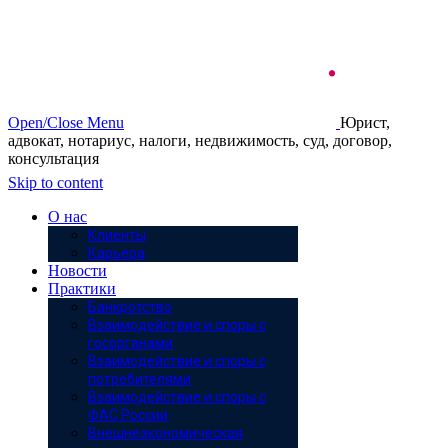
Open/Close Menu
Юрист,
адвокат, нотариус, налоги, недвижимость, суд, договор,
консультация
Skip to content
О нас
Клиенты
Карьера
Новости
Практики
Банкротство
Взаимодействие и споры с
госорганами
Взаимодействие и споры с
потребителями
Взаимодействие и споры с
ФАС России
Внешнеэкономическая