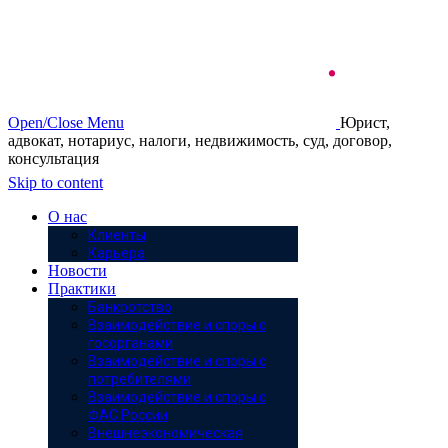
Open/Close Menu
Юрист,
адвокат, нотариус, налоги, недвижимость, суд, договор,
консультация
Skip to content
О нас
Клиенты
Карьера
Новости
Практики
Банкротство
Взаимодействие и споры с
госорганами
Взаимодействие и споры с
потребителями
Взаимодействие и споры с
ФАС России
Внешнеэкономическая