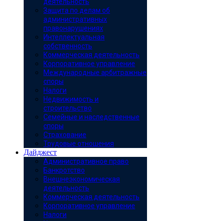
деятельность
Защита по делам об
административных
правонарушениях
Интеллектуальная
собственность
Коммерческая деятельность
Корпоративное управление
Международные арбитражные
споры
Налоги
Недвижимость и
строительство
Семейные и наследственные
споры
Страхование
Трудовые отношения
Дайджест
Административное право
Банкротство
Внешнеэкономическая
деятельность
Коммерческая деятельность
Корпоративное управление
Налоги