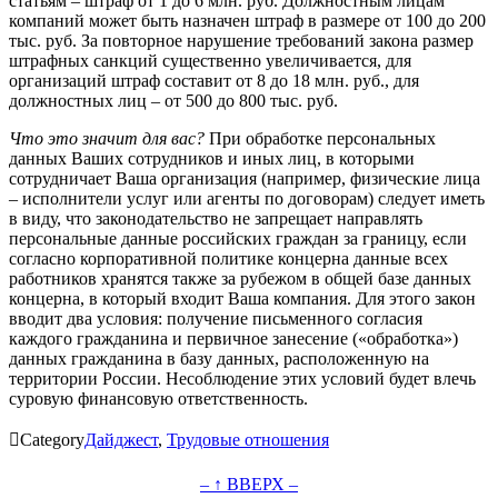
статьям – штраф от 1 до 6 млн. руб. Должностным лицам
компаний может быть назначен штраф в размере от 100 до 200
тыс. руб. За повторное нарушение требований закона размер
штрафных санкций существенно увеличивается, для
организаций штраф составит от 8 до 18 млн. руб., для
должностных лиц – от 500 до 800 тыс. руб.
Что это значит для вас?
При обработке персональных
данных Ваших сотрудников и иных лиц, в которыми
сотрудничает Ваша организация (например, физические лица
– исполнители услуг или агенты по договорам) следует иметь
в виду, что законодательство не запрещает направлять
персональные данные российских граждан за границу, если
согласно корпоративной политике концерна данные всех
работников хранятся также за рубежом в общей базе данных
концерна, в который входит Ваша компания. Для этого закон
вводит два условия: получение письменного согласия
каждого гражданина и первичное занесение («обработка»)
данных гражданина в базу данных, расположенную на
территории России. Несоблюдение этих условий будет влечь
суровую финансовую ответственность.

Category
Дайджест
,
Трудовые отношения
– ↑ ВВЕРХ –