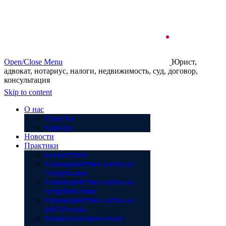
Open/Close Menu
Юрист,
адвокат, нотариус, налоги, недвижимость, суд, договор,
консультация
Skip to content
О нас
Клиенты
Карьера
Новости
Практики
Банкротство
Взаимодействие и споры с
госорганами
Взаимодействие и споры с
потребителями
Взаимодействие и споры с
ФАС России
Внешнеэкономическая