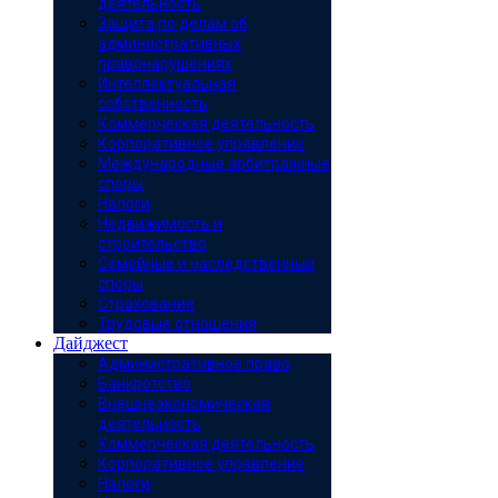
деятельность
Защита по делам об
административных
правонарушениях
Интеллектуальная
собственность
Коммерческая деятельность
Корпоративное управление
Международные арбитражные
споры
Налоги
Недвижимость и
строительство
Семейные и наследственные
споры
Страхование
Трудовые отношения
Дайджест
Административное право
Банкротство
Внешнеэкономическая
деятельность
Коммерческая деятельность
Корпоративное управление
Налоги