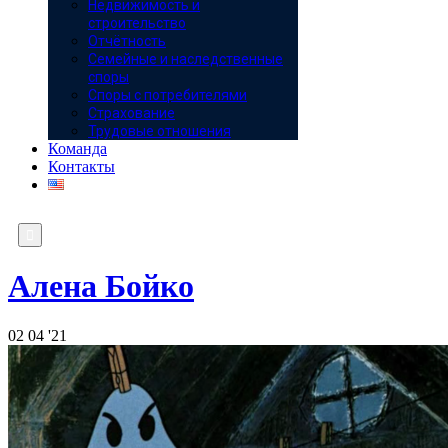
Недвижимость и
строительство
Отчётность
Семейные и наследственные
споры
Споры с потребителями
Страхование
Трудовые отношения
Команда
Контакты

Алена Бойко
02
04 '21