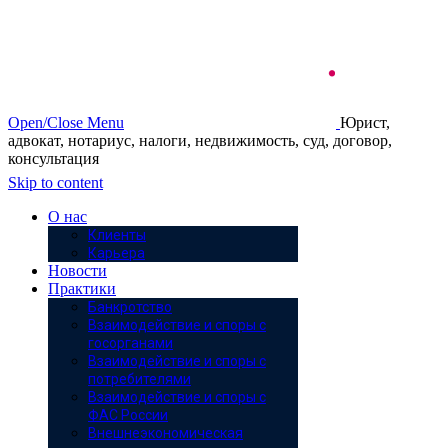
Open/Close Menu
Юрист,
адвокат, нотариус, налоги, недвижимость, суд, договор,
консультация
Skip to content
О нас
Клиенты
Карьера
Новости
Практики
Банкротство
Взаимодействие и споры с
госорганами
Взаимодействие и споры с
потребителями
Взаимодействие и споры с
ФАС России
Внешнеэкономическая