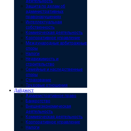
деятельность
Защита по делам об
административных
правонарушениях
Интеллектуальная
собственность
Коммерческая деятельность
Корпоративное управление
Международные арбитражные
споры
Налоги
Недвижимость и
строительство
Семейные и наследственные
споры
Страхование
Трудовые отношения
Дайджест
Административное право
Банкротство
Внешнеэкономическая
деятельность
Коммерческая деятельность
Корпоративное управление
Налоги