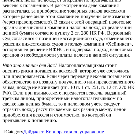
векселя к погашению. В рассмотренном деле компания
расплатилась за приобретение товарных знаков векселями,
которые ранее были этой компанией получены безвозмездно
(через правопреемство). В связи с этой операцией налоговые
органы доначислили компании налог на доход от реализации
ценной бумаги согласно пункту 2 ст. 280 НК РФ. Верховный
Суд согласился с позицией кассационного суда, отменившего
решения нижестоящих судов в пользу компании «Хейникен»,
оспорившей решение ИФНС, и поддержал подход налоговых
органов о необходимости уплаты налога в данной ситуации.
Что это значит для Вас?
Налогоплательщикам стоит
оценить риски погашения векселей, которое уже состоялось
или предполагается. Если через передачу векселя погашается
обязательство по возврату полученного или предоставленного
займа, дохода не возникает (пп. 10 п. 1 ст. 251, п. 12 ст. 270 НК
РФ). Если при взаимозачете передается вексель, выданный
третьим лицом, приобретенный налогоплательщиком по
сделке как ценная бумага, то в налоговом учете следует
отразить доход, рассчитываемый как разница между ценой
приобретения векселя и стоимостью, по которой он
предъявлен к погашению.

Category
Дайджест
,
Корпоративное управление