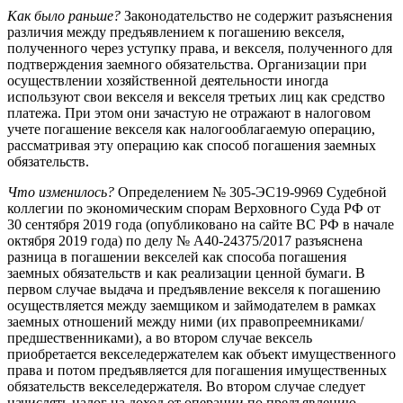
Как было раньше?
Законодательство не содержит разъяснения
различия между предъявлением к погашению векселя,
полученного через уступку права, и векселя, полученного для
подтверждения заемного обязательства. Организации при
осуществлении хозяйственной деятельности иногда
используют свои векселя и векселя третьих лиц как средство
платежа. При этом они зачастую не отражают в налоговом
учете погашение векселя как налогооблагаемую операцию,
рассматривая эту операцию как способ погашения заемных
обязательств.
Что изменилось?
Определением № 305-ЭС19-9969 Судебной
коллегии по экономическим спорам Верховного Суда РФ от
30 сентября 2019 года (опубликовано на сайте ВС РФ в начале
октября 2019 года) по делу № А40-24375/2017 разъяснена
разница в погашении векселей как способа погашения
заемных обязательств и как реализации ценной бумаги. В
первом случае выдача и предъявление векселя к погашению
осуществляется между заемщиком и займодателем в рамках
заемных отношений между ними (их правопреемниками/
предшественниками), а во втором случае вексель
приобретается векселедержателем как объект имущественного
права и потом предъявляется для погашения имущественных
обязательств векселедержателя. Во втором случае следует
начислять налог на доход от операции по предъявлению