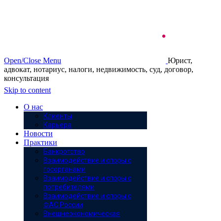
Open/Close Menu
Юрист,
адвокат, нотариус, налоги, недвижимость, суд, договор,
консультация
Skip to content
О нас
Клиенты
Карьера
Новости
Практики
Банкротство
Взаимодействие и споры с
госорганами
Взаимодействие и споры с
потребителями
Взаимодействие и споры с
ФАС России
Внешнеэкономическая