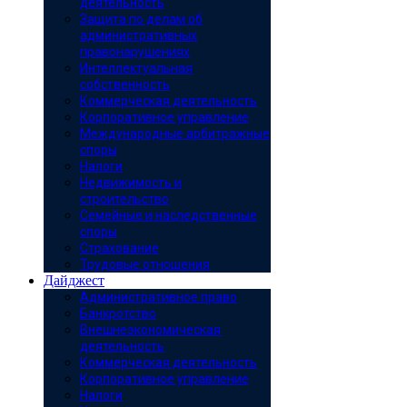
деятельность
Защита по делам об
административных
правонарушениях
Интеллектуальная
собственность
Коммерческая деятельность
Корпоративное управление
Международные арбитражные
споры
Налоги
Недвижимость и
строительство
Семейные и наследственные
споры
Страхование
Трудовые отношения
Дайджест
Административное право
Банкротство
Внешнеэкономическая
деятельность
Коммерческая деятельность
Корпоративное управление
Налоги