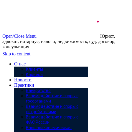
Open/Close Menu
Юрист,
адвокат, нотариус, налоги, недвижимость, суд, договор,
консультация
Skip to content
О нас
Клиенты
Карьера
Новости
Практики
Банкротство
Взаимодействие и споры с
госорганами
Взаимодействие и споры с
потребителями
Взаимодействие и споры с
ФАС России
Внешнеэкономическая