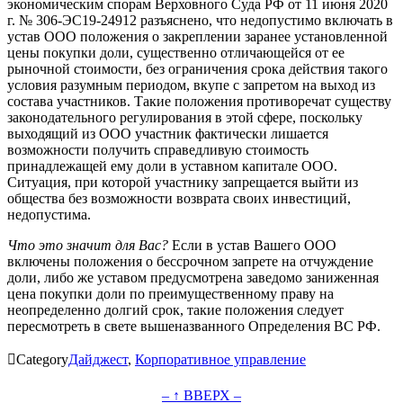
экономическим спорам Верховного Суда РФ от 11 июня 2020
г. № 306-ЭС19-24912 разъяснено, что недопустимо включать в
устав ООО положения о закреплении заранее установленной
цены покупки доли, существенно отличающейся от ее
рыночной стоимости, без ограничения срока действия такого
условия разумным периодом, вкупе с запретом на выход из
состава участников. Такие положения противоречат существу
законодательного регулирования в этой сфере, поскольку
выходящий из ООО участник фактически лишается
возможности получить справедливую стоимость
принадлежащей ему доли в уставном капитале ООО.
Ситуация, при которой участнику запрещается выйти из
общества без возможности возврата своих инвестиций,
недопустима.
Что это значит для Вас?
Если в устав Вашего ООО
включены положения о бессрочном запрете на отчуждение
доли, либо же уставом предусмотрена заведомо заниженная
цена покупки доли по преимущественному праву на
неопределенно долгий срок, такие положения следует
пересмотреть в свете вышеназванного Определения ВС РФ.

Category
Дайджест
,
Корпоративное управление
– ↑ ВВЕРХ –