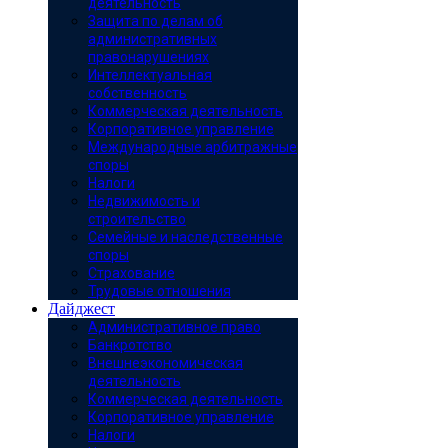
деятельность
Защита по делам об
административных
правонарушениях
Интеллектуальная
собственность
Коммерческая деятельность
Корпоративное управление
Международные арбитражные
споры
Налоги
Недвижимость и
строительство
Семейные и наследственные
споры
Страхование
Трудовые отношения
Дайджест
Административное право
Банкротство
Внешнеэкономическая
деятельность
Коммерческая деятельность
Корпоративное управление
Налоги