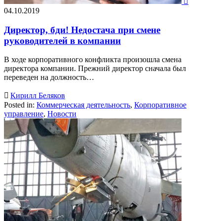

04.10.2019
Директор, бди! Недостача при смене
руководителей в компании
В ходе корпоративного конфликта произошла смена
директора компании. Прежний директор сначала был
переведен на должность…

Кирилл Беляков
Posted in:
Коммерческая деятельность
,
Корпоративное
управление
,
Новости