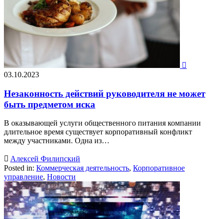

03.10.2023
Незаконность действий руководителя не может
быть предметом иска
В оказывающей услуги общественного питания компании
длительное время существует корпоративный конфликт
между участниками. Одна из…

Алексей Филипский
Posted in:
Коммерческая деятельность
,
Корпоративное
управление
,
Новости