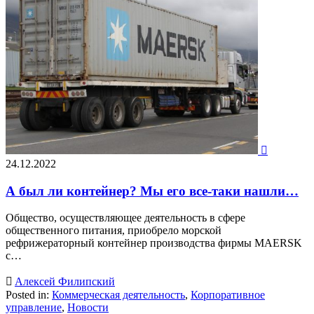

24.12.2022
А был ли контейнер? Мы его все-таки нашли…
Общество, осуществляющее деятельность в сфере
общественного питания, приобрело морской
рефрижераторный контейнер производства фирмы MAERSK
с…

Алексей Филипский
Posted in:
Коммерческая деятельность
,
Корпоративное
управление
,
Новости