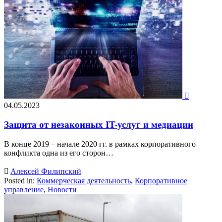

04.05.2023
Защита от незаконных IT-услуг и медиации
В конце 2019 – начале 2020 гг. в рамках корпоративного
конфликта одна из его сторон…

Алексей Филипский
Posted in:
Коммерческая деятельность
,
Корпоративное
управление
,
Новости