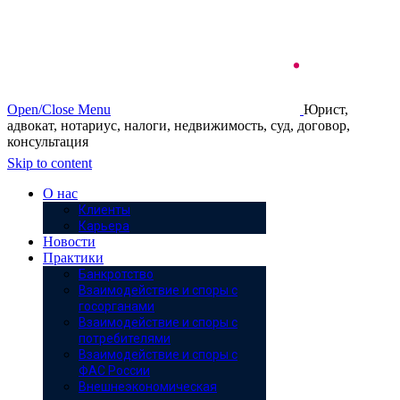
Open/Close Menu
Юрист,
адвокат, нотариус, налоги, недвижимость, суд, договор,
консультация
Skip to content
О нас
Клиенты
Карьера
Новости
Практики
Банкротство
Взаимодействие и споры с
госорганами
Взаимодействие и споры с
потребителями
Взаимодействие и споры с
ФАС России
Внешнеэкономическая