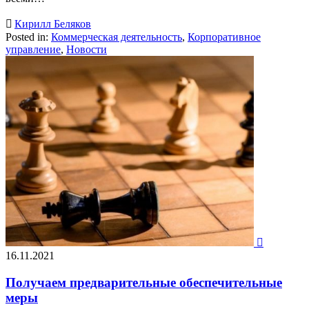

Кирилл Беляков
Posted in:
Коммерческая деятельность
,
Корпоративное
управление
,
Новости

16.11.2021
Получаем предварительные обеспечительные
меры