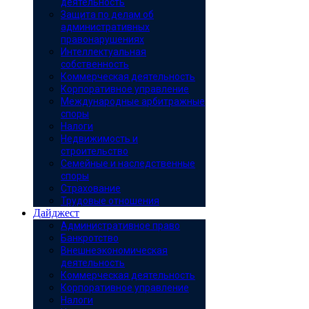
деятельность
Защита по делам об
административных
правонарушениях
Интеллектуальная
собственность
Коммерческая деятельность
Корпоративное управление
Международные арбитражные
споры
Налоги
Недвижимость и
строительство
Семейные и наследственные
споры
Страхование
Трудовые отношения
Дайджест
Административное право
Банкротство
Внешнеэкономическая
деятельность
Коммерческая деятельность
Корпоративное управление
Налоги