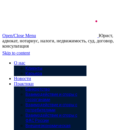
Open/Close Menu
Юрист,
адвокат, нотариус, налоги, недвижимость, суд, договор,
консультация
Skip to content
О нас
Клиенты
Карьера
Новости
Практики
Банкротство
Взаимодействие и споры с
госорганами
Взаимодействие и споры с
потребителями
Взаимодействие и споры с
ФАС России
Внешнеэкономическая