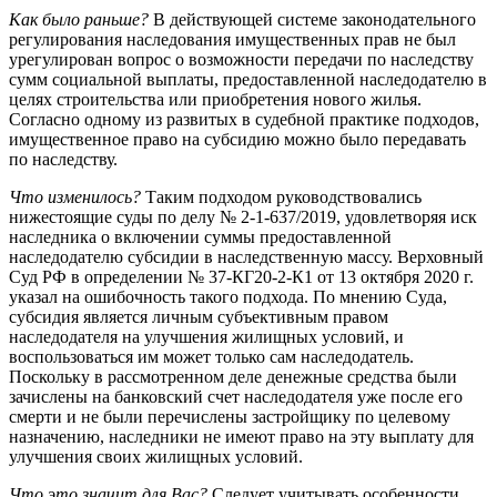
Как было раньше?
В действующей системе законодательного
регулирования наследования имущественных прав не был
урегулирован вопрос о возможности передачи по наследству
сумм социальной выплаты, предоставленной наследодателю в
целях строительства или приобретения нового жилья.
Согласно одному из развитых в судебной практике подходов,
имущественное право на субсидию можно было передавать
по наследству.
Что изменилось?
Таким подходом руководствовались
нижестоящие суды по делу № 2-1-637/2019, удовлетворяя иск
наследника о включении суммы предоставленной
наследодателю субсидии в наследственную массу. Верховный
Суд РФ в определении № 37-КГ20-2-К1 от 13 октября 2020 г.
указал на ошибочность такого подхода. По мнению Суда,
субсидия является личным субъективным правом
наследодателя на улучшения жилищных условий, и
воспользоваться им может только сам наследодатель.
Поскольку в рассмотренном деле денежные средства были
зачислены на банковский счет наследодателя уже после его
смерти и не были перечислены застройщику по целевому
назначению, наследники не имеют право на эту выплату для
улучшения своих жилищных условий.
Что это значит для Вас?
Следует учитывать особенности