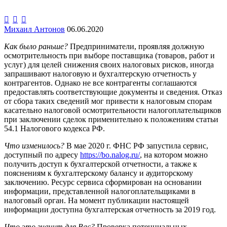



Михаил Антонов
06.06.2020
Как было раньше?
Предприниматели, проявляя должную
осмотрительность при выборе поставщика (товаров, работ и
услуг) для целей снижения своих налоговых рисков, иногда
запрашивают налоговую и бухгалтерскую отчетность у
контрагентов. Однако не все контрагенты соглашаются
предоставлять соответствующие документы и сведения. Отказ
от сбора таких сведений мог привести к налоговым спорам
касательно налоговой осмотрительности налогоплательщиков
при заключении сделок применительно к положениям статьи
54.1 Налогового кодекса РФ.
Что изменилось?
В мае 2020 г. ФНС РФ запустила сервис,
доступный по адресу
https://bo.nalog.ru/
, на котором можно
получить доступ к бухгалтерской отчетности, а также к
пояснениям к бухгалтерскому балансу и аудиторскому
заключению. Ресурс сервиса сформирован на основании
информации, представленной налогоплательщиками в
налоговый орган. На момент публикации настоящей
информации доступна бухгалтерская отчетность за 2019 год.
Что это значит для Вас?
Проверка потенциальных