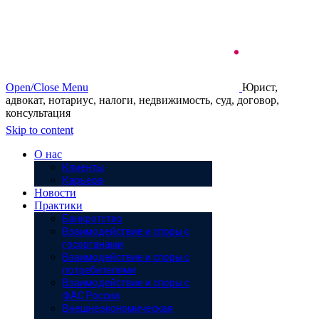
Open/Close Menu
Юрист,
адвокат, нотариус, налоги, недвижимость, суд, договор,
консультация
Skip to content
О нас
Клиенты
Карьера
Новости
Практики
Банкротство
Взаимодействие и споры с
госорганами
Взаимодействие и споры с
потребителями
Взаимодействие и споры с
ФАС России
Внешнеэкономическая