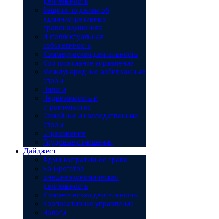
деятельность
Защита по делам об
административных
правонарушениях
Интеллектуальная
собственность
Коммерческая деятельность
Корпоративное управление
Международные арбитражные
споры
Налоги
Недвижимость и
строительство
Семейные и наследственные
споры
Страхование
Трудовые отношения
Дайджест
Административное право
Банкротство
Внешнеэкономическая
деятельность
Коммерческая деятельность
Корпоративное управление
Налоги