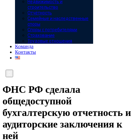
Недвижимость и
строительство
Отчётность
Семейные и наследственные
споры
Споры с потребителями
Страхование
Трудовые отношения
Команда
Контакты

ФНС РФ сделала
общедоступной
бухгалтерскую отчетность и
аудиторские заключения к
ней