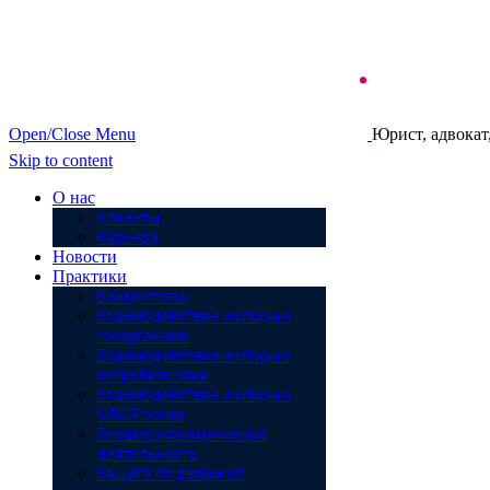
Open/Close Menu
Юрист, адвокат
Skip to content
О нас
Клиенты
Карьера
Новости
Практики
Банкротство
Взаимодействие и споры с
госорганами
Взаимодействие и споры с
потребителями
Взаимодействие и споры с
ФАС России
Внешнеэкономическая
деятельность
Защита по делам об