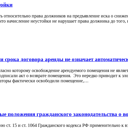
тойки
 относительно права должников на предъявление иска о снижени
что начисление неустойки не нарушает права должника до того,
и срока договора аренды не означает автоматичес
огласно которому освобождение арендуемого помещения не являе
одписали акт о возврате помещения. Это нередко приводит к зл
ндаторы фактически освободили помещение,…
е положения гражданского законодательства о в
ю ст. 15 и ст. 1064 Гражданского кодекса РФ применительно к 