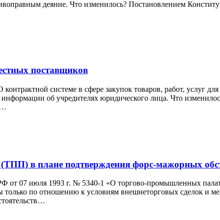
воправным деяние. Что изменилось? Постановлением Конституци
вестных поставщиков
контрактной системе в сфере закупок товаров, работ, услуг д
 информации об учредителях юридического лица. Что изменило
а…
ТПП) в плане подтверждения форс-мажорных обс
а РФ от 07 июля 1993 г. № 5340-1 «О торгово-промышленных па
ы только по отношению к условиям внешнеторговых сделок и м
стоятельств…