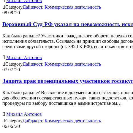

Михаил Антонов

Category
Дайджест
,
Коммерческая деятельность
08
08 '20
Верховный Суд РФ указал на невозможность иск
Как было раньше? Участники гражданского оборота нередко со
исполнения обязательств. Ссылаясь на принцип свободы догов
средствами другой стороны (ст. 395 ГК РФ), если такая ответ

Михаил Антонов

Category
Дайджест
,
Коммерческая деятельность
07
07 '20
Защита прав потенциальных участников госзакуп
Как было раньше? Выявление в документации о закупке, проводи
для обеспечения государственных нужд», таких недостатков, к
процедуры по выбору поставщика в административном…

Михаил Антонов

Category
Дайджест
,
Коммерческая деятельность
06
06 '20