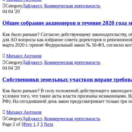

Category
Дайджест
,
Коммерческая деятельность
04
04 '20
Общее собрание акционеров в течение 2020 года 
Как было раньше? Согласно действующему законодательству, об
для АО вопросы как избрание совета директоров и ревизионной
марта 2020 г. принят Федеральный закон № 50-ФЗ, согласно к

Михаил Антонов

Category
Дайджест
,
Коммерческая деятельность
04
04 '20
Собственники земельных участков вправе требова
Как было раньше? В силу положений действующего законодател
условии того, что такие акты власти признаны незаконными. В
РФ). На сегодняшний день закон предусматривает только три

Михаил Антонов

Category
Дайджест
,
Коммерческая деятельность
Page 2 of 3
Prev
1
2
3
Next