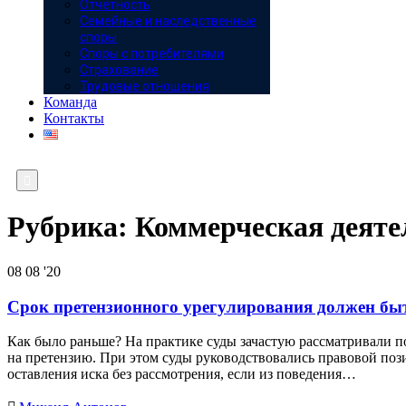
Отчётность
Семейные и наследственные
споры
Споры с потребителями
Страхование
Трудовые отношения
Команда
Контакты

Рубрика:
Коммерческая деяте
08
08 '20
Срок претензионного урегулирования должен быт
Как было раньше? На практике суды зачастую рассматривали по
на претензию. При этом суды руководствовались правовой поз
оставления иска без рассмотрения, если из поведения…