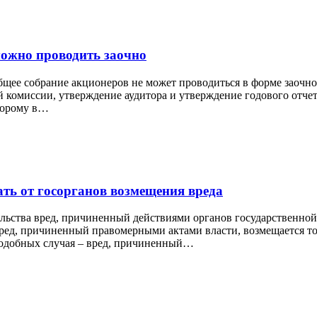
можно проводить заочно
щее собрание акционеров не может проводиться в форме заочног
 комиссии, утверждение аудитора и утверждение годового отчета
оторому в…
ть от госорганов возмещения вреда
ьства вред, причиненный действиями органов государственной 
ред, причиненный правомерными актами власти, возмещается тол
 подобных случая – вред, причиненный…