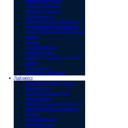
административных
правонарушениях
Интеллектуальная
собственность
Коммерческая деятельность
Корпоративное управление
Международные арбитражные
споры
Налоги
Недвижимость и
строительство
Семейные и наследственные
споры
Страхование
Трудовые отношения
Дайджест
Административное право
Банкротство
Внешнеэкономическая
деятельность
Коммерческая деятельность
Корпоративное управление
Налоги
Недвижимость и
строительство