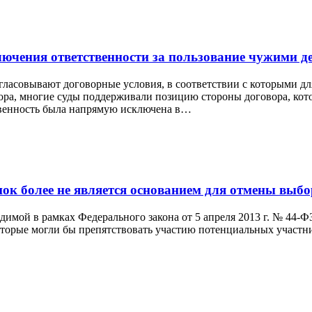
лючения ответственности за пользование чужими 
гласовывают договорные условия, в соответствии с которыми для
ора, многие суды поддерживали позицию стороны договора, кот
ственность была напрямую исключена в…
ок более не является основанием для отмены выб
мой в рамках Федерального закона от 5 апреля 2013 г. № 44-ФЗ 
оторые могли бы препятствовать участию потенциальных участни