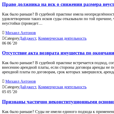
Право должника на иск о снижении размера неус
Как было раньше? В судебной практике имела неопределённость
удовлетворении таких исков суды отказывали по той причине, 
неустойки (проведет…

Михаил Антонов

Category
Дайджест
,
Коммерческая деятельность
06
06 '20
Отсутствие акта возврата имущества по окончани
Как было раньше? В судебной практике встречается подход, с
внесению арендной платы, если стороны договора аренды не п
арендной платы по договорам, срок которых завершился, аре

Михаил Антонов

Category
Дайджест
,
Коммерческая деятельность
05
05 '20
Признаны частично неконституционными основны
Как было раньше? Суды не имели единого подхода к применени