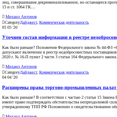
лиц, совершившим декриминализованное, но остающееся проти
15 и ст. 1064 ГК…

Михаил Антонов

Category
Дайджест
,
Коммерческая деятельность
05
05 '20
Уточнен состав информации в реестре недобросо
Как было раньше? Положения Федерального закона № 44-ФЗ «О 
допускают включение в реестр недобросовестных поставщиков
2020 г. № 16-П пункт 2 части 3 статьи 104 Федерального закон

Михаил Антонов

Category
Дайджест
,
Коммерческая деятельность
04
04 '20
Расширены права торгово-промышленных палат (
Как было раньше? В соответствии с частью 2 статьи 15 Закон
имеют право подтверждать обстоятельства непреодолимой сил
утвержденному ТПП РФ Положению о свидетельствовании об

Михаил Антонов