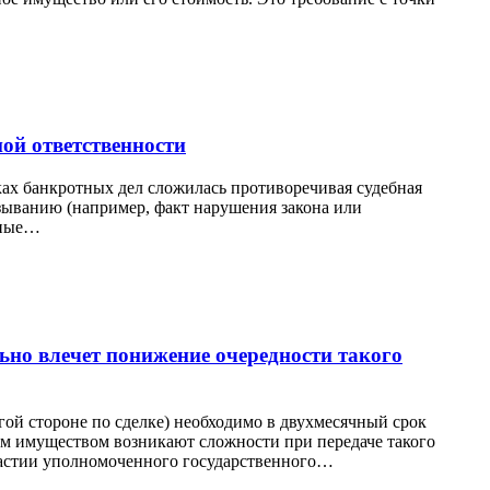
ой ответственности
ках банкротных дел сложилась противоречивая судебная
зыванию (например, факт нарушения закона или
иные…
льно влечет понижение очередности такого
ой стороне по сделке) необходимо в двухмесячный срок
ым имуществом возникают сложности при передаче такого
частии уполномоченного государственного…