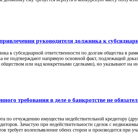
 привлечении руководителя должника к субсидиарн
ика к субсидиарной ответственности по долгам общества в рам
тва не подтверждают напрямую основной факт, подлежащий дока
д обществом или над конкретными сделками), но указывают на 
нного требования в деле о банкротстве не обязате
та по отчуждению имущества недействительной кредитору (друг
едиторов. Зачастую при недействительности сделок с недвижим
в требует волеизъявление обеих сторон и производится при у