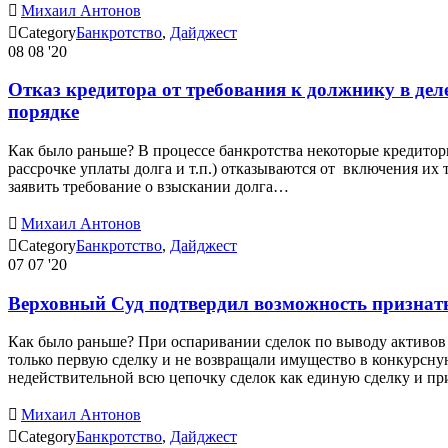

Михаил Антонов

Category
Банкротство
,
Дайджест
08
08 '20
Отказ кредитора от требования к должнику в дел
порядке
Как было раньше? В процессе банкротства некоторые кредито
рассрочке уплаты долга и т.п.) отказываются от включения их 
заявить требование о взыскании долга…

Михаил Антонов

Category
Банкротство
,
Дайджест
07
07 '20
Верховный Суд подтвердил возможность признать
Как было раньше? При оспаривании сделок по выводу активов 
только первую сделку и не возвращали имущество в конкурсную
недействительной всю цепочку сделок как единую сделку и п

Михаил Антонов

Category
Банкротство
,
Дайджест