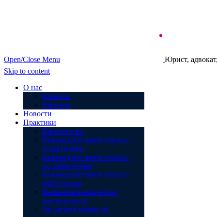
Open/Close Menu
Юрист, адвокат
Skip to content
О нас
Клиенты
Карьера
Новости
Практики
Банкротство
Взаимодействие и споры с
госорганами
Взаимодействие и споры с
потребителями
Взаимодействие и споры с
ФАС России
Внешнеэкономическая
деятельность
Защита по делам об