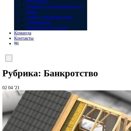
Отчётность
Семейные и наследственные
споры
Споры с потребителями
Страхование
Трудовые отношения
Команда
Контакты

Рубрика:
Банкротство
02
04 '21