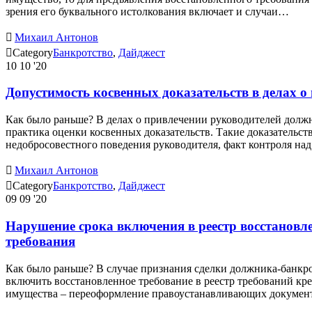
зрения его буквального истолкования включает и случаи…

Михаил Антонов

Category
Банкротство
,
Дайджест
10
10 '20
Допустимость косвенных доказательств в делах о
Как было раньше? В делах о привлечении руководителей должн
практика оценки косвенных доказательств. Такие доказательс
недобросовестного поведения руководителя, факт контроля на

Михаил Антонов

Category
Банкротство
,
Дайджест
09
09 '20
Нарушение срока включения в реестр восстановле
требования
Как было раньше? В случае признания сделки должника-банкро
включить восстановленное требование в реестр требований кр
имущества – переоформление правоустанавливающих документо