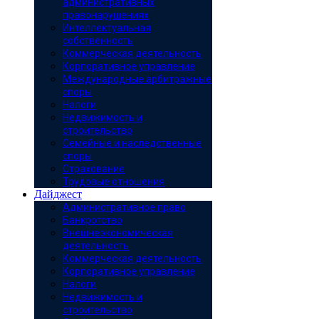
административных
правонарушениях
Интеллектуальная
собственность
Коммерческая деятельность
Корпоративное управление
Международные арбитражные
споры
Налоги
Недвижимость и
строительство
Семейные и наследственные
споры
Страхование
Трудовые отношения
Дайджест
Административное право
Банкротство
Внешнеэкономическая
деятельность
Коммерческая деятельность
Корпоративное управление
Налоги
Недвижимость и
строительство