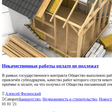
Некачественные работы оплате не подлежат
В рамках государственного контракта Общество выполняло раб
привлечён субподрядчик, качество работ которого спустя неко
приёмке и оплате, на что получил от Общества письменный от

Алексей Филипский

Category
Банкротство
,
Недвижимость и строительство
,
Новост
01
01 '21