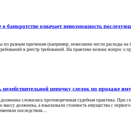
е о банкротстве означает невозможность последую
ры по разным причинам (например, нежелание нести расходы на
требований в реестр требований. На практике возник вопрос о п
 недействительной цепочку сделок по продаже им
должника сложилась противоречивая судебная практика. При сх
 массу должника, а взыскивали стоимость имущества с первого 
рименяли последствия…