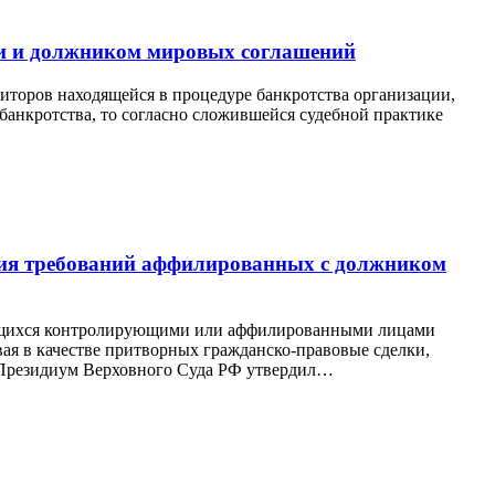
и и должником мировых соглашений
иторов находящейся в процедуре банкротства организации,
банкротства, то согласно сложившейся судебной практике
ения требований аффилированных с должником
ляющихся контролирующими или аффилированными лицами
вая в качестве притворных гражданско-правовые сделки,
. Президиум Верховного Суда РФ утвердил…