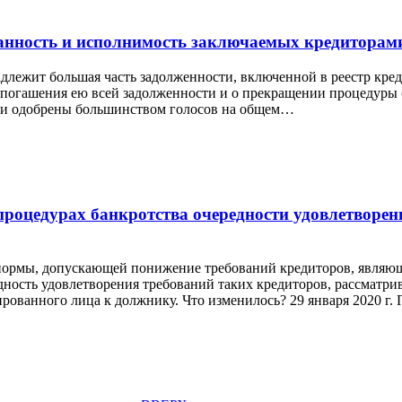
анность и исполнимость заключаемых кредиторам
лежит большая часть задолженности, включенной в реестр кред
 погашения ею всей задолженности и о прекращении процедуры 
ыли одобрены большинством голосов на общем…
 процедурах банкротства очередности удовлетвор
ве нормы, допускающей понижение требований кредиторов, яв
дность удовлетворения требований таких кредиторов, рассматри
ованного лица к должнику. Что изменилось? 29 января 2020 г