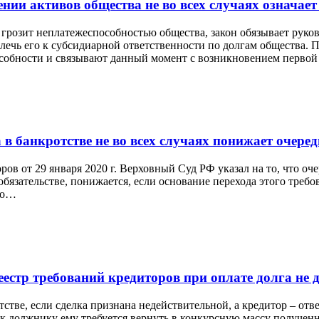
и активов общества не во всех случаях означает е
грозит неплатежеспособностью общества, закон обязывает руков
влечь его к субсидиарной ответственности по долгам общества.
особности и связывают данный момент с возникновением перв
 банкротстве не во всех случаях понижает очеред
ов от 29 января 2020 г. Верховный Суд РФ указал на то, что оч
обязательстве, понижается, если основание перехода этого тре
го…
естр требований кредиторов при оплате долга не 
отстве, если сделка признана недействительной, а кредитор – о
к должнику ему требуется вернуть в конкурсную массу полученн