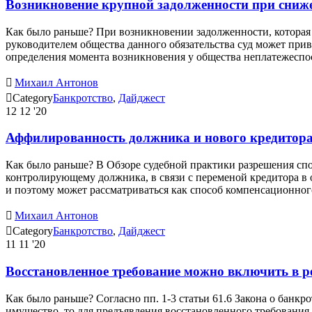
Возникновение крупной задолженности при снижени
Как было раньше? При возникновении задолженности, которая 
руководителем общества данного обязательства суд может при
определения момента возникновения у общества неплатежесп

Михаил Антонов

Category
Банкротство
,
Дайджест
12
12 '20
Аффилированность должника и нового кредитора в
Как было раньше? В Обзоре судебной практики разрешения спор
контролирующему должника, в связи с переменой кредитора в 
и поэтому может рассматриваться как способ компенсационно

Михаил Антонов

Category
Банкротство
,
Дайджест
11
11 '20
Восстановленное требование можно включить в ре
Как было раньше? Согласно пп. 1-3 статьи 61.6 Закона о банкр
имущество, то для предъявления восстановленного требования 