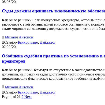
06
06 '20
Суды должны оценивать экономическую обоснов
Как было раньше? Если конкурсные кредиторы, которым принад
заключают с этой организацией мировое соглашение о порядке
такие мировые соглашения утверждаются судами, если они б

Михаил Антонов

Category
Банкротство
,
Дайджест
02
02 '20
Обобщена судебная практика по установлению в
кредиторов
Как было раньше? Несмотря на отсутствие в законодательст
должника, на практике суды достаточно часто понижают очере
прикрывающие фактическое корпоративное требование аффилир

Михаил Антонов

Category
Банкротство
,
Дайджест
Page 1 of 2
1
2
Next