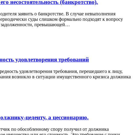
го несостоятельность (банкротство).
одителя заявить о банкротстве. В случае невыполнения
 Периодически суды слишком формально подходят к вопросу
ой задолженности, превышающей…
ность удовлетворения требований
ередность удовлетворения требования, перешедшего к лицу,
бования возникло в ситуации имущественного кризиса должника
должнику-цеденту, а цессионарию.
тветчик по обособленному спору получил от должника
ое имущество или его стоимость. Это требование с точки