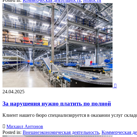
Posted in:
Коммерческая деятельность
,
Новости

24.04.2025
За нарушения нужно платить по полной
Клиент нашего бюро специализируется в оказании услуг склад

Михаил Антонов
Posted in:
Внешнеэкономическая деятельность
,
Коммерческая де