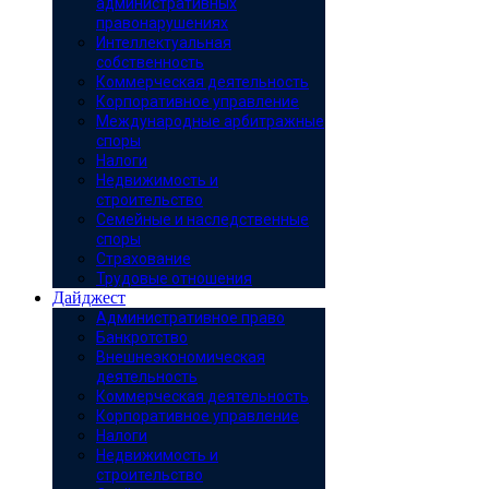
административных
правонарушениях
Интеллектуальная
собственность
Коммерческая деятельность
Корпоративное управление
Международные арбитражные
споры
Налоги
Недвижимость и
строительство
Семейные и наследственные
споры
Страхование
Трудовые отношения
Дайджест
Административное право
Банкротство
Внешнеэкономическая
деятельность
Коммерческая деятельность
Корпоративное управление
Налоги
Недвижимость и
строительство