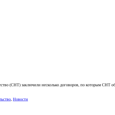
ество (СНТ) заключили несколько договоров, по которым СНТ о
льство
,
Новости