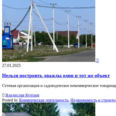

27.01.2025
Нельзя построить дважды один и тот же объект
Сетевая организация и садоводческое некоммерческое товарищ

Владислав Култаев
Posted in:
Коммерческая деятельность
,
Недвижимость и строите