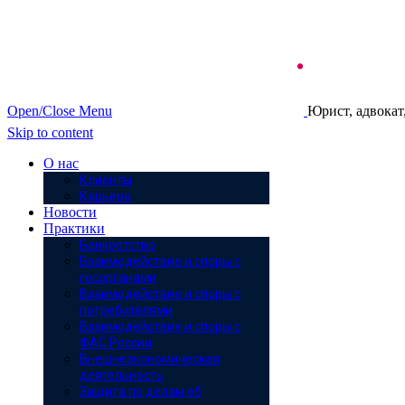
Open/Close Menu
Юрист, адвокат
Skip to content
О нас
Клиенты
Карьера
Новости
Практики
Банкротство
Взаимодействие и споры с
госорганами
Взаимодействие и споры с
потребителями
Взаимодействие и споры с
ФАС России
Внешнеэкономическая
деятельность
Защита по делам об