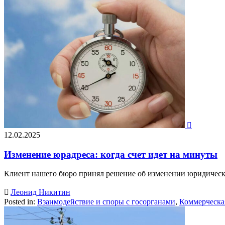

12.02.2025
Изменение юрадреса: когда счет идет на минуты
Клиент нашего бюро принял решение об изменении юридическог

Леонид Никитин
Posted in:
Взаимодействие и споры с госорганами
,
Коммерческа