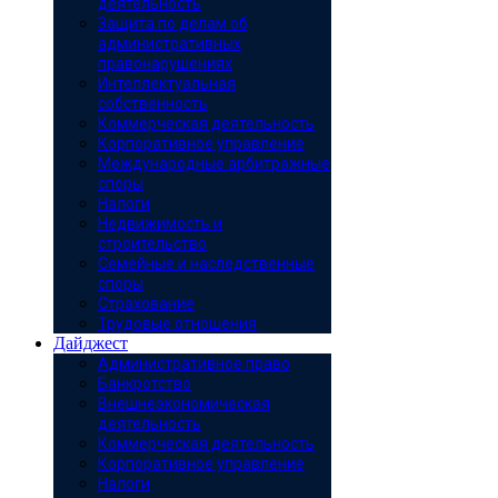
деятельность
Защита по делам об
административных
правонарушениях
Интеллектуальная
собственность
Коммерческая деятельность
Корпоративное управление
Международные арбитражные
споры
Налоги
Недвижимость и
строительство
Семейные и наследственные
споры
Страхование
Трудовые отношения
Дайджест
Административное право
Банкротство
Внешнеэкономическая
деятельность
Коммерческая деятельность
Корпоративное управление
Налоги