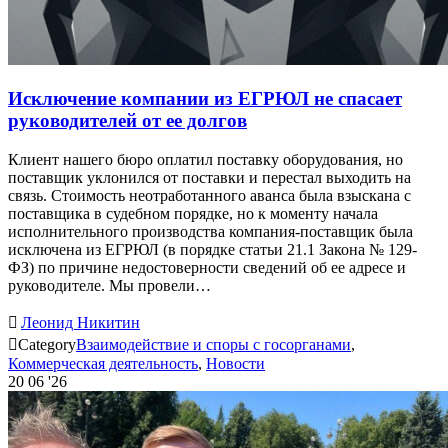
Исключение компании из ЕГРЮЛ не спасает
руководителей от ее долгов
Клиент нашего бюро оплатил поставку оборудования, но
поставщик уклонился от поставки и перестал выходить на
связь. Стоимость неотработанного аванса была взыскана с
поставщика в судебном порядке, но к моменту начала
исполнительного производства компания-поставщик была
исключена из ЕГРЮЛ (в порядке статьи 21.1 Закона № 129-
ФЗ) по причине недостоверности сведений об ее адресе и
руководителе. Мы провели…

Леонид Никитин

Category
Взаимодействие и споры с госорганами
,
Коммерческая деятельность
,
Новости
20
06 '26