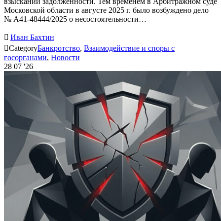
взыскании задолженности. Тем временем в Арбитражном суде
Московской области в августе 2025 г. было возбуждено дело
№ А41-48444/2025 о несостоятельности…

Иван Бахтин

Category
Банкротство
,
Взаимодействие и споры с
госорганами
,
Новости
28
07 '26