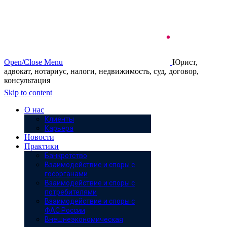
Open/Close Menu
Юрист,
адвокат, нотариус, налоги, недвижимость, суд, договор,
консультация
Skip to content
О нас
Клиенты
Карьера
Новости
Практики
Банкротство
Взаимодействие и споры с
госорганами
Взаимодействие и споры с
потребителями
Взаимодействие и споры с
ФАС России
Внешнеэкономическая