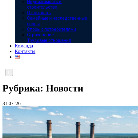
Недвижимость и
строительство
Отчётность
Семейные и наследственные
споры
Споры с потребителями
Страхование
Трудовые отношения
Команда
Контакты

Рубрика:
Новости
31
07 '26