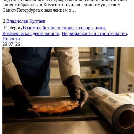
клиент обратился в Комитет по управлению имуществом
Санкт-Петербурга с заявлением о…

Владислав Култаев

Category
Взаимодействие и споры с госорганами
,
Коммерческая деятельность
,
Недвижимость и строительство
,
Новости
29
07 '26