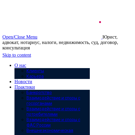
Open/Close Menu
Юрист,
адвокат, нотариус, налоги, недвижимость, суд, договор,
консультация
Skip to content
О нас
Клиенты
Карьера
Новости
Практики
Банкротство
Взаимодействие и споры с
госорганами
Взаимодействие и споры с
потребителями
Взаимодействие и споры с
ФАС России
Внешнеэкономическая