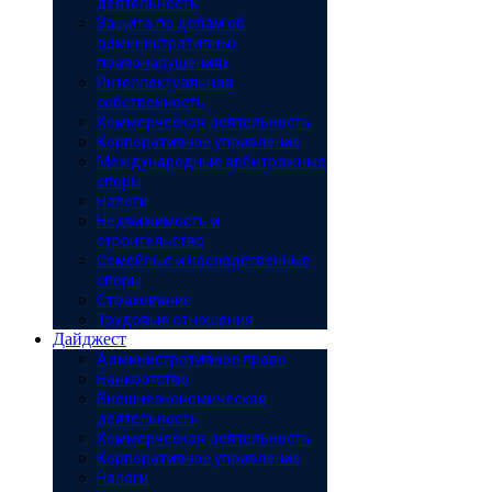
деятельность
Защита по делам об
административных
правонарушениях
Интеллектуальная
собственность
Коммерческая деятельность
Корпоративное управление
Международные арбитражные
споры
Налоги
Недвижимость и
строительство
Семейные и наследственные
споры
Страхование
Трудовые отношения
Дайджест
Административное право
Банкротство
Внешнеэкономическая
деятельность
Коммерческая деятельность
Корпоративное управление
Налоги