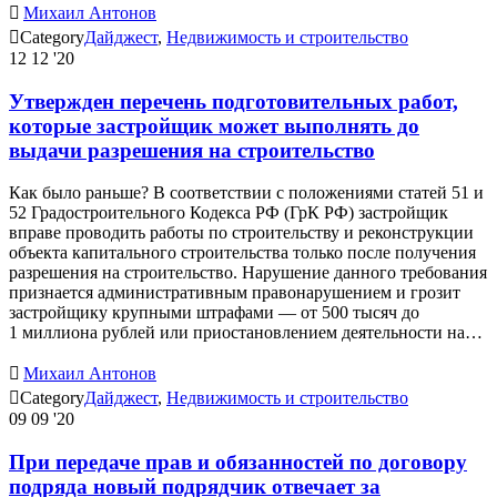

Михаил Антонов

Category
Дайджест
,
Недвижимость и строительство
12
12 '20
Утвержден перечень подготовительных работ,
которые застройщик может выполнять до
выдачи разрешения на строительство
Как было раньше? В соответствии с положениями статей 51 и
52 Градостроительного Кодекса РФ (ГрК РФ) застройщик
вправе проводить работы по строительству и реконструкции
объекта капитального строительства только после получения
разрешения на строительство. Нарушение данного требования
признается административным правонарушением и грозит
застройщику крупными штрафами — от 500 тысяч до
1 миллиона рублей или приостановлением деятельности на…

Михаил Антонов

Category
Дайджест
,
Недвижимость и строительство
09
09 '20
При передаче прав и обязанностей по договору
подряда новый подрядчик отвечает за